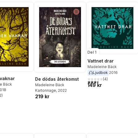
Del 1
Vattnet drar
Madeleine Bäck
Ljudbok
2016
vaknar
De dödas återkomst
(
4
)
3,5
utav 5 stjärnor. Totalt ant
149 kr
e Bäck
Madeleine Bäck
2018
Kartonnage
, 2022
2
)
219 kr
stjärnor. Totalt antal röster: