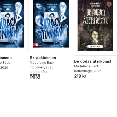
timmen
Skräcktimmen
De dödas återkomst
e Bäck
Madeleine Bäck
Madeleine Bäck
Inbunden
, 2020
2020
Kartonnage
, 2022
(
5
)
4,0
utav 5 stjärnor. Totalt antal röster:
219 kr
141 kr