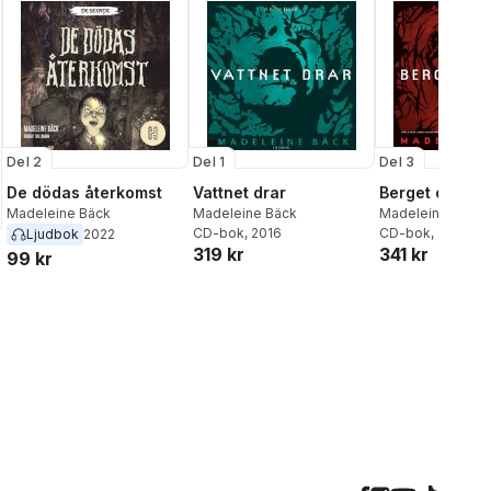
Del 2
Del 1
Del 3
De dödas återkomst
Vattnet drar
Berget offrar
Madeleine Bäck
Madeleine Bäck
Madeleine Bäck
CD-bok
, 2016
CD-bok
, 2019
Ljudbok
2022
319 kr
341 kr
99 kr