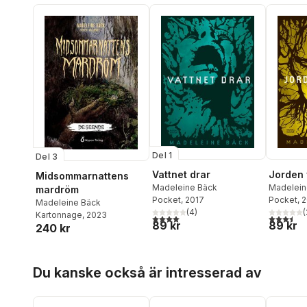
Del 1
Del 3
Vattnet drar
Jorden 
Midsommarnattens
Madeleine Bäck
Madelein
mardröm
Pocket
, 2017
Pocket
, 
Madeleine Bäck
(
4
)
(
Kartonnage
, 2023
4,0
utav 5 stjärnor. Totalt antal röster:
3,5
utav 5 
89 kr
89 kr
240 kr
Hoppa över listan
Du kanske också är intresserad av