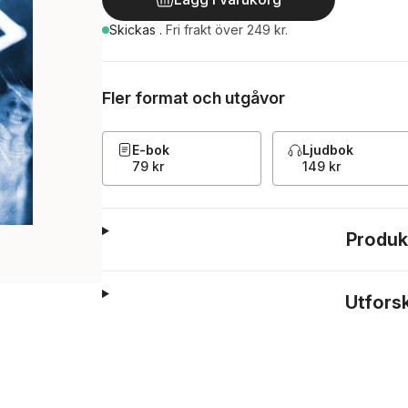
Skickas
.
Fri frakt över 249 kr.
Fler format och utgåvor
E-bok
Ljudbok
79 kr
149 kr
Produk
Utfors