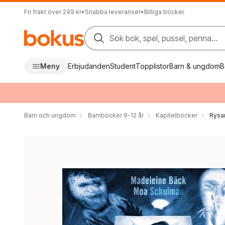
Fri frakt över 249 kr
•
Snabba leveranser
•
Billiga böcker
Sök bok, spel, pussel, penna...
Meny
Erbjudanden
Student
Topplistor
Barn & ungdom
B
Barn och ungdom
Barnböcker 9-12 år
Kapitelböcker
Rysar