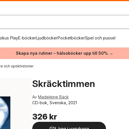
okus Play
E-böcker
Ljudböcker
Pocketböcker
Spel och pussel
Skapa nya rutiner – hälsoböcker upp till 50% →
e och spökhistorier
Skräcktimmen
Av
Madeleine Bäck
CD-bok, Svenska, 2021
326 kr
Lägg i varukorg