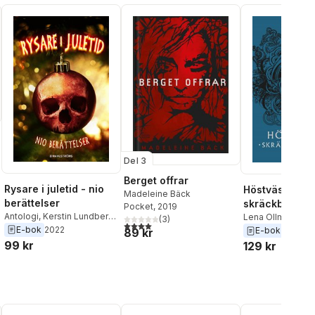
Del 3
Berget offrar
al röster:
Rysare i juletid - nio
Höstväsen :
Madeleine Bäck
berättelser
skräckberätte
Pocket
, 2019
Antologi
,
Kerstin Lundberg
Lena Ollmark
,
An
(
3
)
4,0
utav 5 stjärnor. Totalt antal röster:
Hahn
,
Petrus Dahlin
,
Mårten
E-bok
2022
Fager
,
Alex Harid
E-bok
2017
89 kr
Melin
,
Mårten Sandén
,
Lundberg Hahn
,
99 kr
129 kr
Pernilla Gesén
,
Tobias
Bäck
,
Magnus No
Söderlund
,
David Renklint
,
Niklas Krog
Katarina Genar
,
Madeleine
Bäck