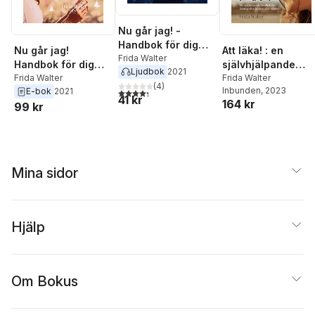
Nu går jag! -
Handbok för dig
Nu går jag!
Att läka! : en
som ska lämna en
Frida Walter
Handbok för dig
självhjälpande
Ljudbok
2021
destruktiv relation
som ska lämna en
Frida Walter
handbok för
Frida Walter
(
4
)
Inbunden
, 2023
E-bok
2021
4,3
utav 5 stjärnor. Totalt antal röster:
destruktiv relation
läkning efter en
41 kr
164 kr
99 kr
destruktiv relation
Mina sidor
Hjälp
Om Bokus