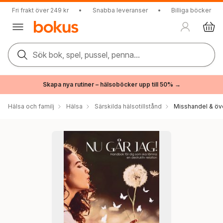
Fri frakt över 249 kr
•
Snabba leveranser
•
Billiga böcker
Sök bok, spel, pussel, penna...
Skapa nya rutiner – hälsoböcker upp till 50% →
Hälsa och familj
Hälsa
Särskilda hälsotillstånd
Misshandel & öv