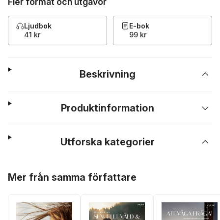
Fler format och utgåvor
Ljudbok
E-bok
41 kr
99 kr
Beskrivning
Produktinformation
Utforska kategorier
Hoppa över listan
Mer från samma författare