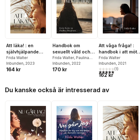
Att läka! : en
Handbok om
Att våga fråga! :
självhjälpande
sexuellt våld och
handbok i att möta
handbok för
Frida Walter
prostitution
Frida Walter
,
Paulina
en våldsutsatt
Frida Walter
Inbunden
, 2023
Bengtsson
Inbunden
, 2022
Inbunden
, 2021
läkning efter en
164 kr
170 kr
(
1
)
destruktiv relation
5,0
utav 5 stjärnor. Tota
162 kr
Hoppa över listan
Du kanske också är intresserad av