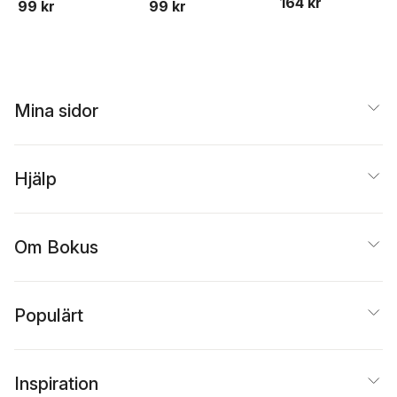
164 kr
99 kr
99 kr
destruktiv relation
Mina sidor
Hjälp
Om Bokus
Populärt
Inspiration