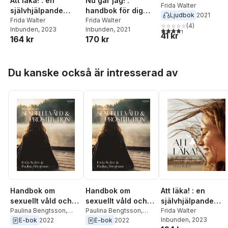
Att läka! : en
Nu går jag! :
som ska lämna en
Frida Walter
självhjälpande
handbok för dig
Ljudbok
2021
destruktiv relation
handbok för
Frida Walter
som ska lämna en
Frida Walter
(
4
)
Inbunden
, 2023
Inbunden
, 2021
4,3
utav 5 stjärnor. Tota
läkning efter en
destruktiv relation
41 kr
164 kr
170 kr
destruktiv relation
Hoppa över listan
Du kanske också är intresserad av
Handbok om
Handbok om
Att läka! : en
sexuellt våld och
sexuellt våld och
självhjälpande
prostitution
Paulina Bengtsson
,
prostitution
Paulina Bengtsson
,
handbok för
Frida Walter
Frida Walter
Frida Walter
Inbunden
, 2023
E-bok
2022
E-bok
2022
läkning efter en