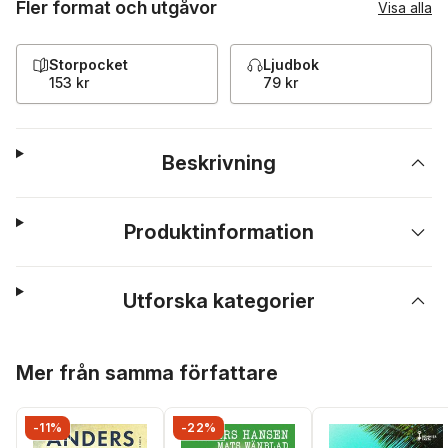
Fler format och utgåvor
Visa alla
Storpocket
Ljudbok
153 kr
79 kr
Beskrivning
Produktinformation
Utforska kategorier
Hoppa över listan
Mer från samma författare
-11%
-22%