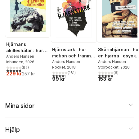
Hjärnans
Hjärnstark : hur
Skärmhjärnan : hu
akilleshälar : hur
motion och träning
en hjärna i osynk
din hjärna lurar dig,
Anders Hansen
stärker din hjärna
Anders Hansen
med sin tid kan
Anders Hansen
Inbunden
, 2026
och vad du kan
Pocket
, 2018
Storpocket
, 2020
(
92
)
göra oss
göra åt det
4,7
utav 5 stjärnor. Totalt antal röster:
229 kr
(
161
)
(
6
)
257 kr
stressade,
4,3
utav 5 stjärnor. Totalt antal röster:
4,8
utav 5 stjärnor. Tota
99 kr
153 kr
deprimerade och
ångestfyllda
Mina sidor
Hjälp