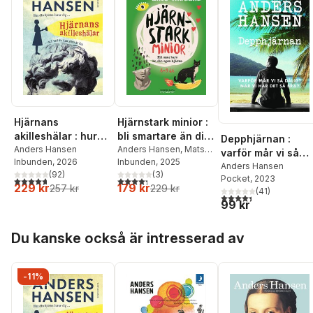
Hjärnans
Hjärnstark minior :
akilleshälar : hur
bli smartare än din
Depphjärnan :
din hjärna lurar dig,
Anders Hansen
egen hjärna
Anders Hansen
,
Mats
varför mår vi så
Inbunden
, 2026
Wänblad
Inbunden
, 2025
och vad du kan
dåligt när vi har d
Anders Hansen
(
92
)
(
3
)
göra åt det
Pocket
, 2023
4,7
utav 5 stjärnor. Totalt antal röster:
4,3
utav 5 stjärnor. Totalt antal röster:
så bra?
229 kr
179 kr
257 kr
229 kr
(
41
)
4,4
utav 5 stjärnor. Tota
99 kr
Hoppa över listan
Du kanske också är intresserad av
-11%