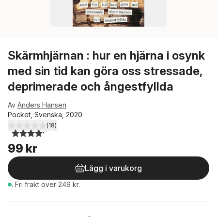
Skärmhjärnan : hur en hjärna i osynk
med sin tid kan göra oss stressade,
deprimerade och ångestfyllda
Av
Anders Hansen
Pocket, Svenska, 2020
(
18
)
4,2
utav 5 stjärnor. Totalt antal röster:
99 kr
Lägg i varukorg
.
Fri frakt över 249 kr.