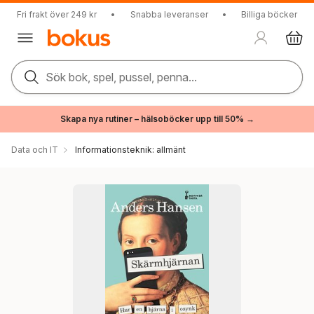
Fri frakt över 249 kr
•
Snabba leveranser
•
Billiga böcker
Sök bok, spel, pussel, penna...
Skapa nya rutiner – hälsoböcker upp till 50% →
Data och IT
Informationsteknik: allmänt