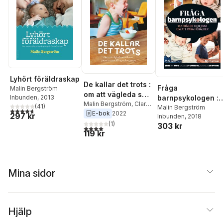
Lyhört föräldraskap
De kallar det trots :
Fråga
Malin Bergström
om att vägleda små
barnpsykologen :
Inbunden
, 2013
barn genom
Malin Bergström
,
Clara
(
41
)
142 frågor och sv
Malin Bergström
4,7
utav 5 stjärnor. Totalt antal röster:
Linnros
E-bok
2022
utveckling och
297 kr
Inbunden
, 2018
om att vara
uppror
(
1
)
303 kr
förälder
4,0
utav 5 stjärnor. Totalt antal röster:
119 kr
Mina sidor
Hjälp