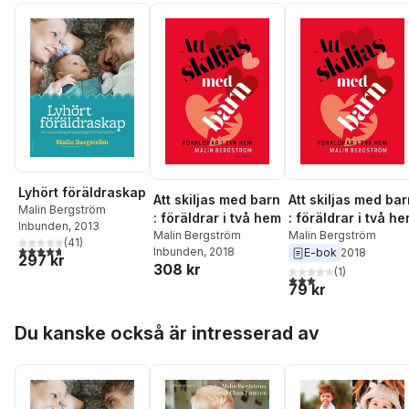
Lyhört föräldraskap
Att skiljas med barn
Att skiljas med ba
Malin Bergström
: föräldrar i två hem
: föräldrar i två h
Inbunden
, 2013
Malin Bergström
Malin Bergström
(
41
)
4,7
utav 5 stjärnor. Totalt antal röster:
Inbunden
, 2018
E-bok
2018
297 kr
308 kr
(
1
)
3,0
utav 5 stjärnor. Tota
79 kr
Hoppa över listan
Du kanske också är intresserad av