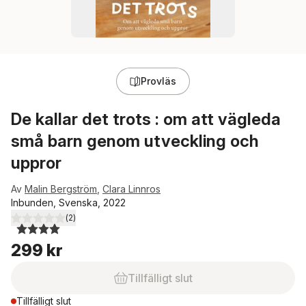
Provläs
De kallar det trots : om att vägleda
små barn genom utveckling och
uppror
Av
Malin Bergström
,
Clara Linnros
Inbunden, Svenska, 2022
(
2
)
4,0
utav 5 stjärnor. Totalt antal röster:
299 kr
Tillfälligt slut
Tillfälligt slut