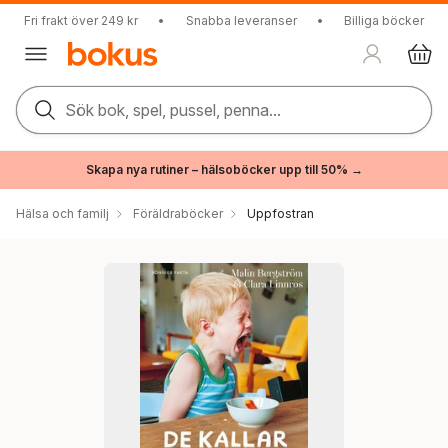
Fri frakt över 249 kr
•
Snabba leveranser
•
Billiga böcker
Sök bok, spel, pussel, penna...
Skapa nya rutiner – hälsoböcker upp till 50% →
Hälsa och familj
Föräldraböcker
Uppfostran