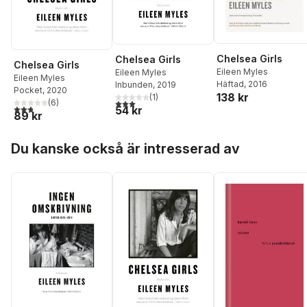
Chelsea Girls
Chelsea Girls
Chelsea Girls
Eileen Myles
Eileen Myles
Eileen Myles
Häftad
, 2016
Inbunden
, 2019
Pocket
, 2020
138 kr
(
1
)
3,0
utav 5 stjärnor. Totalt antal röster:
(
6
)
2,8
utav 5 stjärnor. Totalt antal röster:
54 kr
89 kr
Hoppa över listan
Du kanske också är intresserad av