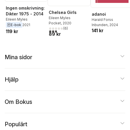
Ingen omskrivning:
Chelsea Girls
Dikter 1975 - 2014
adanoi
Eileen Myles
Eileen Myles
Harald Forss
Pocket
, 2020
E-bok
2021
Inbunden
, 2024
(
6
)
141 kr
2,8
utav 5 stjärnor. Totalt antal röster:
119 kr
89 kr
Mina sidor
Hjälp
Om Bokus
Populärt