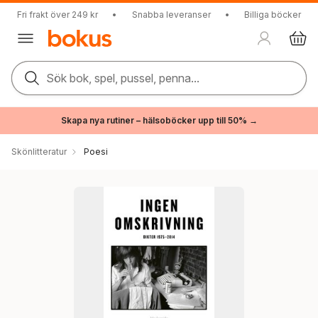
Fri frakt över 249 kr
•
Snabba leveranser
•
Billiga böcker
Sök bok, spel, pussel, penna...
Skapa nya rutiner – hälsoböcker upp till 50% →
Skönlitteratur
Poesi