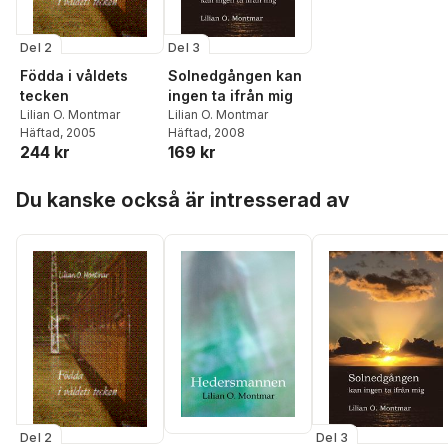
Del 2
Del 3
Födda i våldets
Solnedgången kan
tecken
ingen ta ifrån mig
Lilian O. Montmar
Lilian O. Montmar
Häftad
, 2005
Häftad
, 2008
244 kr
169 kr
Hoppa över listan
Du kanske också är intresserad av
Del 2
Del 3