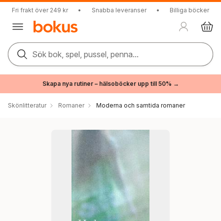
Fri frakt över 249 kr
•
Snabba leveranser
•
Billiga böcker
Sök bok, spel, pussel, penna...
Skapa nya rutiner – hälsoböcker upp till 50% →
Skönlitteratur
Romaner
Moderna och samtida romaner