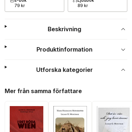
E-bok
Ljudbok
79 kr
89 kr
Beskrivning
Produktinformation
Utforska kategorier
Hoppa över listan
Mer från samma författare