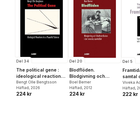
Del 34
Del 20
Del 5
The political gene :
Blodflöden.
Framtid
ideological reactions
Blodgivning och
samtal 
to a powerful science
Bengt Olle Bengtsson
blodtransfusion i det
Boel Berner
prevent
Viveka A
Häftad
, 2026
Häftad
, 2012
Sachs
Häftad
, 
svenska samhället
genetis
224 kr
224 kr
222 kr