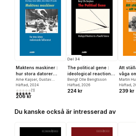
Del 34
Maktens maskiner :
The political gene :
Att stäl
hur stora datorer
ideological reactions
våga om
moderniserade
Arne Kaijser
,
Gustav
to a powerful science
Bengt Olle Bengtsson
Birgitt
Martin Hu
Sjöblom
Häftad
, 2024
,
Johan Gribbe
,
Per
Häftad
, 2026
Kall
Häftad
,
Jona
, 
folkhemmet
och Birg
224 kr
239 kr
Lundin
(
1
)
svenska
5,0
utav 5 stjärnor. Totalt antal röster:
206 kr
miljöpol
1991
Hoppa över listan
Du kanske också är intresserad av