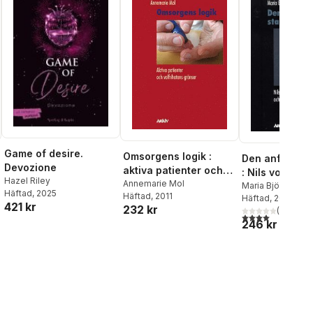
Game of desire.
Omsorgens logik :
Den anfrätta
Devozione
aktiva patienter och
: Nils von Hofs
Hazel Riley
valfrihetens gränser
Annemarie Mol
eugeniken oc
Maria Björkman
Häftad
, 2025
Häftad
, 2011
Häftad
, 2011
steriliseringa
421 kr
232 kr
(
1
)
al röster:
4,0
utav 5 stjärnor
246 kr