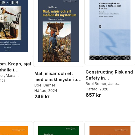
om. Kropp, själ
hälle i
Constructing Risk and
Mat, misär och ett
ens gränsland
ner
,
Maria
Safety in
medicinskt mysterium :
2021
,
Maja
h nu
Technological
Boel Berner
,
Jane
historien om pellagra
Boel Berner
am
,
Motzi Eklöf
,
Summerton
Häftad
, 2020
Practice
Häftad
, 2024
,
Ann Gustavsson
,
657 kr
246 kr
éus
,
Lauren
Pia Laskar
,
Anton
n
,
Jonatan
son
,
Håkan Tunón
,
angsjö
,
Eva Åhrén