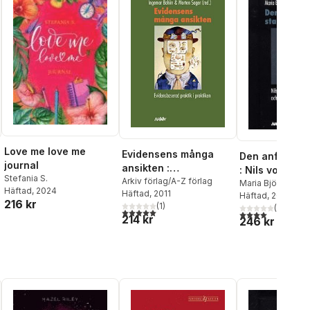
Love me love me
Evidensens många
Den anfrätta
journal
ansikten :
: Nils von Hofs
Stefania S.
evidensbaserad
Arkiv förlag/A-Z förlag
eugeniken oc
Maria Björkman
Häftad
, 2024
Häftad
, 2011
praktik i praktiken
Häftad
, 2011
steriliseringa
216 kr
(
1
)
(
1
)
5,0
utav 5 stjärnor. Totalt antal röster:
4,0
utav 5 stjärnor
214 kr
246 kr