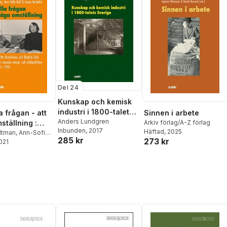
Del 24
Kunskap och kemisk
industri i 1800-talets
la frågan - att
Sinnen i arbete
Sverige
Anders Lundgren
ställning :
Arkiv förlag/A-Z förlag
Inbunden
, 2017
Häftad
, 2025
a Hambraeus
ltman
,
Ann-Sofie
285 kr
273 kr
s Anshelm
2021
itta Dahl i den
 energi- och
itiken 1971-