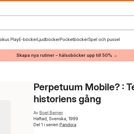
okus Play
E-böcker
Ljudböcker
Pocketböcker
Spel och pussel
Skapa nya rutiner – hälsoböcker upp till 50% →
Perpetuum Mobile? : T
historiens gång
Av
Boel Berner
Häftad, Svenska, 1999
Del 1 i serien
Pandora