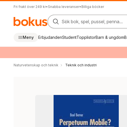
Fri frakt över 249 kr
•
Snabba leveranser
•
Billiga böcker
Sök bok, spel, pussel, penna...
Meny
Erbjudanden
Student
Topplistor
Barn & ungdom
B
Naturvetenskap och teknik
Teknik och industri