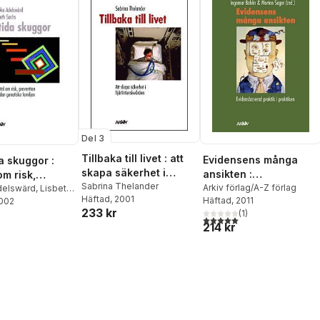
Del 3
Tillbaka till livet : att
Evidensens många
a skuggor :
skapa säkerhet i
ansikten :
om risk,
hjärtintensivvården
Sabrina Thelander
evidensbaserad
Arkiv förlag/A-Z förlag
ion och den
delswärd
,
Lisbeth
Häftad
, 2001
Häftad
, 2011
2002
praktik i praktiken
ka familjen
233 kr
(
1
)
5,0
utav 5 stjärnor. Totalt ant
214 kr