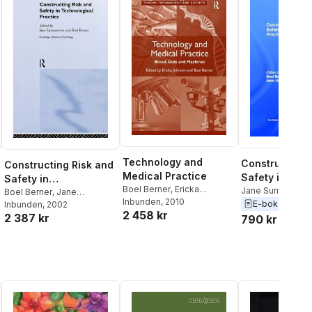
Technology and
Constructing 
Constructing Risk and
Medical Practice
Safety in
Safety in
Boel Berner
,
Ericka
Technological
Jane Summerton
Technological
Boel Berner
,
Jane
Johnson
Inbunden
, 2010
Berner
E-bok
2003
Practice
Summerton
Inbunden
, 2002
Practice
2 458 kr
2 387 kr
790 kr