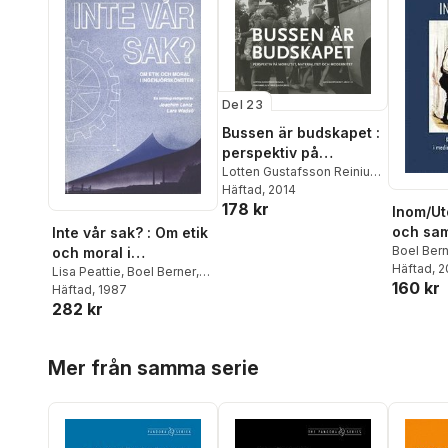
Del 23
Bussen är budskapet :
perspektiv på
mobilitet, materialitet
Lotten Gustafsson Reinius
,
Ylva Habel
Häftad
, 2014
,
Solveig Jülich
,
och modernitet
178 kr
Ulrika Torell
,
Boel Berner
,
Inom/Ut
Kyrre Kverndokk
,
Lars
och sam
Inte vår sak? : Om etik
Kaijser
,
Amanda Lagerkvist
medicin
Boel Ber
och moral i
Björkman
Häftad
, 
förr oc
ingenjörskonsten
Lisa Peattie
,
Boel Berner
,
160 kr
Bondest
Per Olof Bolding
Häftad
, 1987
,
Joseph
Julia Falk
282 kr
Rotblat
,
Gustaf Wingren
,
Dan Jibr
Ragnar Ohlsson
,
Erik
LaFauci
,
Marander
,
Per Wedlin
Hoppa över listan
Runesso
Mer från samma serie
Samuels
Björn Wr