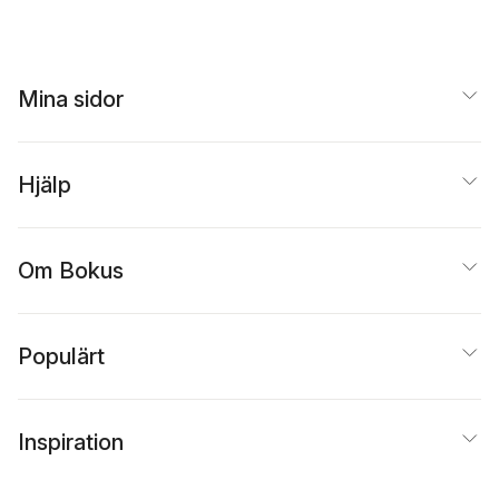
na landets näst
största parti
Mina sidor
Hjälp
Om Bokus
Populärt
Inspiration