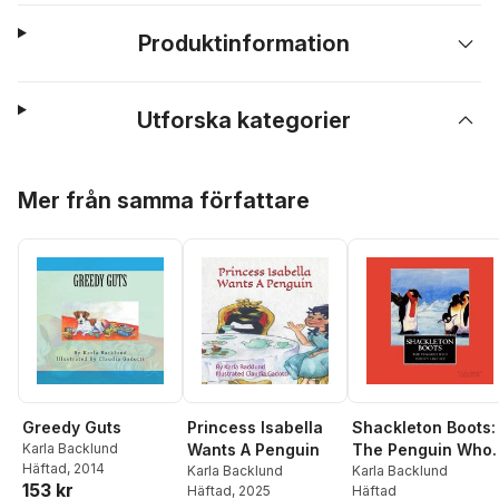
Produktinformation
Utforska kategorier
Hoppa över listan
Mer från samma författare
Greedy Guts
Princess Isabella
Shackleton Boots:
Karla Backlund
Wants A Penguin
The Penguin Who
Häftad
, 2014
Karla Backlund
Didn't Like Ice
Karla Backlund
153 kr
Häftad
, 2025
Häftad