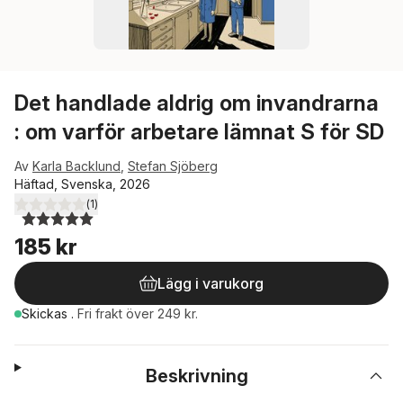
Det handlade aldrig om invandrarna
: om varför arbetare lämnat S för SD
Av
Karla Backlund
,
Stefan Sjöberg
Häftad, Svenska, 2026
(
1
)
5,0
utav 5 stjärnor. Totalt antal röster:
185 kr
Lägg i varukorg
Skickas
.
Fri frakt över 249 kr.
Beskrivning