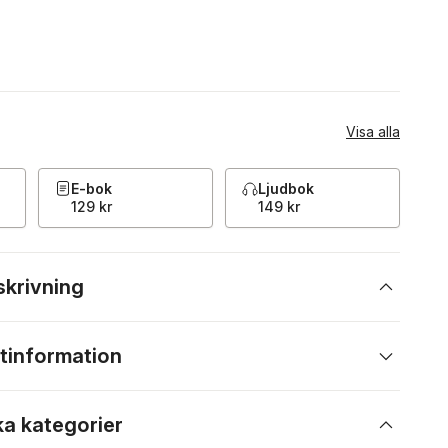
Visa alla
E-bok
Ljudbok
129 kr
149 kr
skrivning
tinformation
ka kategorier