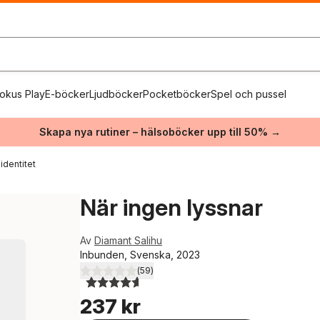
okus Play
E-böcker
Ljudböcker
Pocketböcker
Spel och pussel
Skapa nya rutiner – hälsoböcker upp till 50% →
identitet
När ingen lyssnar
Av
Diamant Salihu
Inbunden, Svenska, 2023
(
59
)
4,6
utav 5 stjärnor. Totalt antal röster:
237 kr