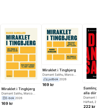
Miraklet i Tingbjerg
Diamant Salihu
,
Marco
Damgaard
Ljudbok
2026
169 kr
Samlingsutgåva
Miraklet i Tingbjerg
alla dör / När
Diamant Salihu
,
Marco
lyssnar
Diamant Salihu
Damgaard
E-bok
2026
Häftad
, 2026
169 kr
222 kr