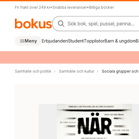
Fri frakt över 249 kr
•
Snabba leveranser
•
Billiga böcker
Sök bok, spel, pussel, penna...
Meny
Erbjudanden
Student
Topplistor
Barn & ungdom
B
Samhälle och politik
Samhälle och kultur
Sociala grupper och 