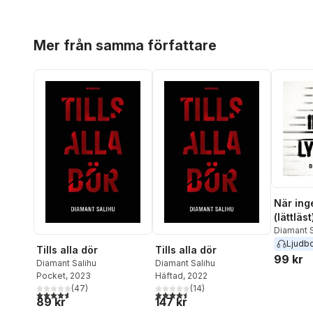
Hoppa över listan
Mer från samma författare
När ing
(lättläst
Diamant S
Ljudb
Tills alla dör
Tills alla dör
99 kr
Diamant Salihu
Diamant Salihu
Pocket
, 2023
Häftad
, 2022
(
47
)
(
14
)
4,6
utav 5 stjärnor. Totalt antal röster:
4,5
utav 5 stjärnor. Totalt antal röster:
89 kr
147 kr