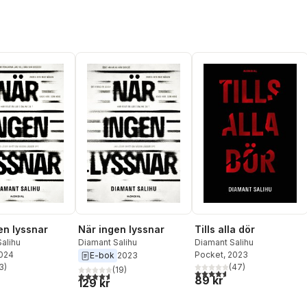
en lyssnar
När ingen lyssnar
Tills alla dör
alihu
Diamant Salihu
Diamant Salihu
2024
Pocket
, 2023
E-bok
2023
3
)
(
47
)
(
19
)
stjärnor. Totalt antal röster:
4,6
utav 5 stjärnor. Totalt ant
4,6
utav 5 stjärnor. Totalt antal röster:
89 kr
129 kr