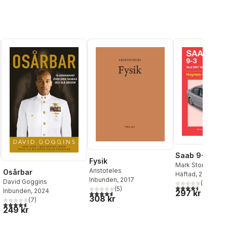
Saab 9-3 07 -
Fysik
Mark Storey
Aristoteles
Osårbar
Häftad
, 2013
Inbunden
, 2017
David Goggins
(
2
)
4,5
utav 5 stjärnor.
(
5
)
Inbunden
, 2024
297 kr
4,6
utav 5 stjärnor. Totalt antal röster:
308 kr
(
7
)
al röster:
4,6
utav 5 stjärnor. Totalt antal röster:
249 kr