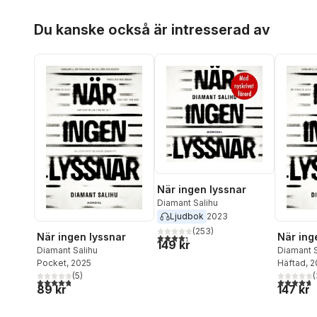
Hoppa över listan
Du kanske också är intresserad av
När ingen lyssnar
Diamant Salihu
Ljudbok
2023
(
253
)
När ingen lyssnar
När ing
4,3
utav 5 stjärnor. Totalt antal röster:
149 kr
Diamant Salihu
Diamant S
Pocket
, 2025
Häftad
, 
(
5
)
(
4,8
utav 5 stjärnor. Totalt antal röster:
4,7
utav 5 
89 kr
147 kr