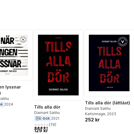
en lyssnar
)
alihu
Tills alla dör (lättläst)
ok
2024
Tills alla dör
Diamant Salihu
Diamant Salihu
Kartonnage
, 2023
E-bok
2021
252 kr
(
76
)
4,5
utav 5 stjärnor. Totalt antal röster:
129 kr