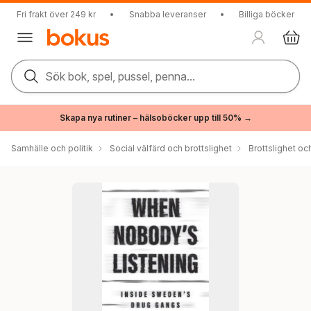
Fri frakt över 249 kr
•
Snabba leveranser
•
Billiga böcker
Sök bok, spel, pussel, penna...
Skapa nya rutiner – hälsoböcker upp till 50% →
Samhälle och politik
Social välfärd och brottslighet
Brottslighet oc