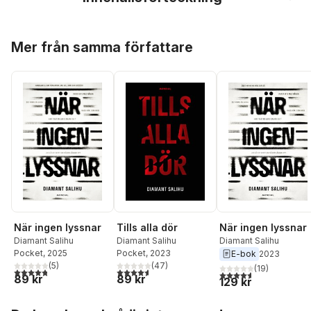
Hoppa över listan
Mer från samma författare
När ingen lyssnar
Tills alla dör
När ingen lyssnar
Diamant Salihu
Diamant Salihu
Diamant Salihu
Pocket
, 2025
Pocket
, 2023
E-bok
2023
(
5
)
(
47
)
(
19
)
4,8
utav 5 stjärnor. Totalt antal röster:
4,6
utav 5 stjärnor. Totalt antal röster:
4,6
utav 5 stjärnor. Tota
89 kr
89 kr
129 kr
Hoppa över listan