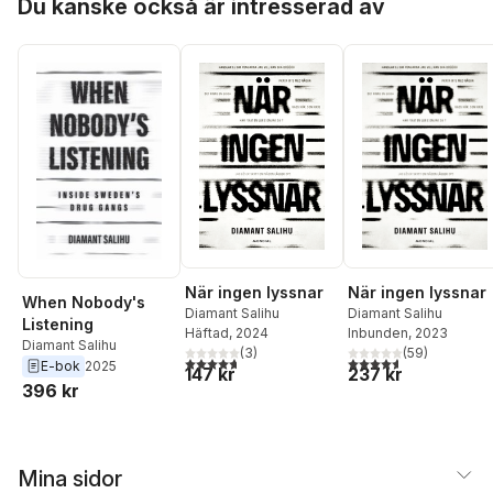
Du kanske också är intresserad av
När ingen lyssnar
När ingen lyssnar
When Nobody's
Diamant Salihu
Diamant Salihu
Listening
Häftad
, 2024
Inbunden
, 2023
Diamant Salihu
(
3
)
(
59
)
4,7
utav 5 stjärnor. Totalt antal röster:
4,6
utav 5 stjärnor. Tota
E-bok
2025
147 kr
237 kr
396 kr
Mina sidor