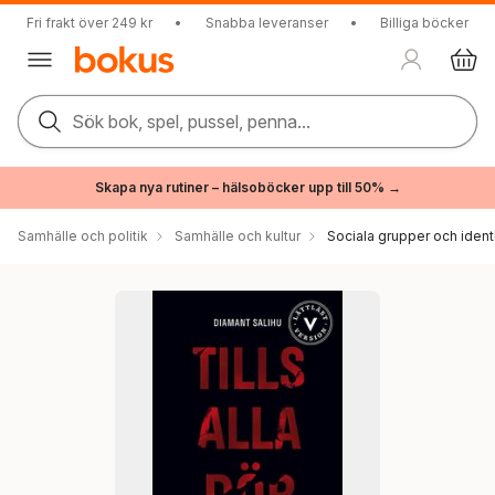
Fri frakt över 249 kr
•
Snabba leveranser
•
Billiga böcker
Sök bok, spel, pussel, penna...
Skapa nya rutiner – hälsoböcker upp till 50% →
Samhälle och politik
Samhälle och kultur
Sociala grupper och ident