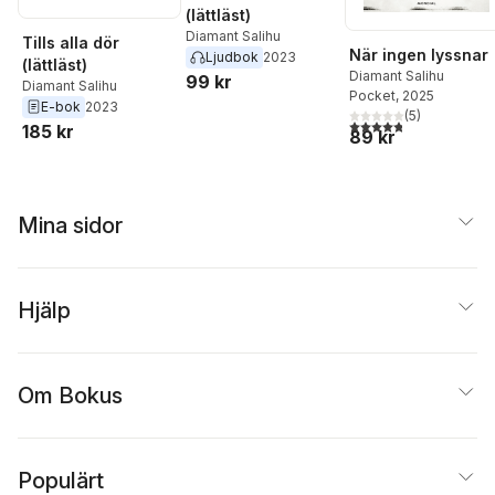
(lättläst)
Diamant Salihu
Tills alla dör
När ingen lyssnar
Ljudbok
2023
(lättläst)
Diamant Salihu
99 kr
Diamant Salihu
Pocket
, 2025
E-bok
2023
(
5
)
4,8
utav 5 stjärnor. Tota
185 kr
89 kr
Mina sidor
Hjälp
Om Bokus
Populärt