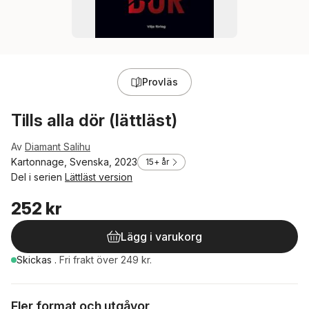
Provläs
Tills alla dör (lättläst)
Av
Diamant Salihu
Kartonnage, Svenska, 2023
15+ år
Del i serien
Lättläst version
252 kr
Lägg i varukorg
Skickas
.
Fri frakt över 249 kr.
Fler format och utgåvor