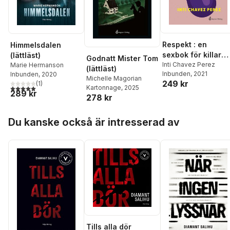
Respekt : en
Himmelsdalen
sexbok för killar
(lättläst)
Godnatt Mister Tom
(lättläst)
Inti Chavez Perez
Marie Hermanson
(lättläst)
Inbunden
, 2021
Inbunden
, 2020
Michelle Magorian
249 kr
(
1
)
5,0
utav 5 stjärnor. Totalt antal röster:
Kartonnage
, 2025
289 kr
278 kr
Hoppa över listan
Du kanske också är intresserad av
Tills alla dör