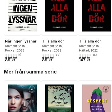
När ingen lyssnar
Tills alla dör
Tills alla dör
Diamant Salihu
Diamant Salihu
Diamant Salihu
Pocket
, 2025
Pocket
, 2023
Häftad
, 2022
(
5
)
(
47
)
(
14
)
4,8
utav 5 stjärnor. Totalt antal röster:
4,6
utav 5 stjärnor. Totalt antal röster:
4,5
utav 5 stjärnor. Tota
89 kr
89 kr
147 kr
Hoppa över listan
Mer från samma serie