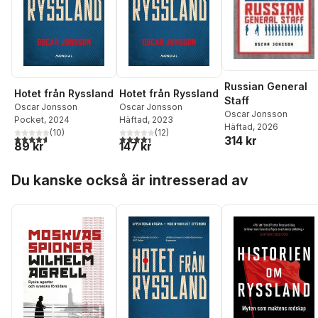
Russian General
Hotet från Ryssland
Hotet från Ryssland
Staff
Oscar Jonsson
Oscar Jonsson
Oscar Jonsson
Pocket
, 2024
Häftad
, 2023
Häftad
, 2026
(
10
)
(
12
)
4,6
utav 5 stjärnor. Totalt antal röster:
4,4
utav 5 stjärnor. Totalt antal röster:
314 kr
89 kr
147 kr
Hoppa över listan
Du kanske också är intresserad av