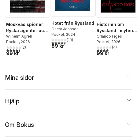
Hotet från Ryssland
Moskvas spioner :
Historien om
Oscar Jonsson
Ryska agenter och
Ryssland : myten
Pocket
, 2024
svenska förrädare
Wilhelm Agrell
som maktens
Orlando Figes
(
10
)
Pocket
, 2026
Pocket
, 2026
redskap
4,6
utav 5 stjärnor. Totalt antal röster:
89 kr
(
2
)
(
4
)
4,5
utav 5 stjärnor. Totalt antal röster:
4,0
utav 5 stjärnor. Tota
99 kr
99 kr
Mina sidor
Hjälp
Om Bokus