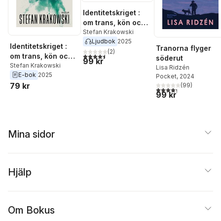
Identitetskriget :
om trans, kön och
kultur i vår tid
Stefan Krakowski
Ljudbok
2025
Identitetskriget :
Tranorna flyger
(
2
)
om trans, kön och
4,5
utav 5 stjärnor. Totalt antal röster:
söderut
99 kr
kultur i vår tid
Stefan Krakowski
Lisa Ridzén
E-bok
2025
Pocket
, 2024
79 kr
(
99
)
4,3
utav 5 stjärnor. Tota
99 kr
Mina sidor
Hjälp
Om Bokus