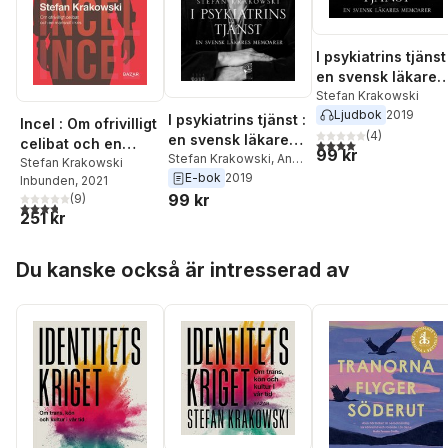
I psykiatrins tjänst 
en svensk läkares
memoarer
Stefan Krakowski
Ljudbok
2019
I psykiatrins tjänst :
Incel : Om ofrivilligt
(
4
)
en svensk läkares
celibat och en
4,0
utav 5 stjärnor. Tota
99 kr
memoarer
Stefan Krakowski
,
Ann
mansroll i kris
Stefan Krakowski
Lewenhaupt
E-bok
2019
Inbunden
, 2021
99 kr
(
9
)
3,8
utav 5 stjärnor. Totalt antal röster:
251 kr
Hoppa över listan
Du kanske också är intresserad av