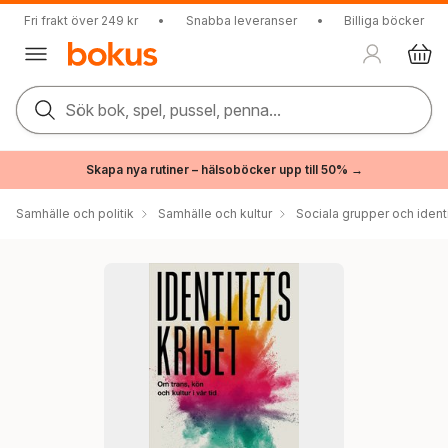
Fri frakt över 249 kr
•
Snabba leveranser
•
Billiga böcker
Sök bok, spel, pussel, penna...
Skapa nya rutiner – hälsoböcker upp till 50% →
Samhälle och politik
Samhälle och kultur
Sociala grupper och ident