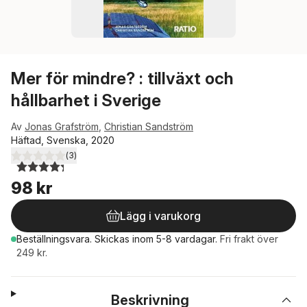
Mer för mindre? : tillväxt och
hållbarhet i Sverige
Av
Jonas Grafström
,
Christian Sandström
Häftad, Svenska, 2020
(
3
)
4,3
utav 5 stjärnor. Totalt antal röster:
98 kr
Lägg i varukorg
Beställningsvara.
Skickas
inom 5-8 vardagar
.
Fri frakt över
249 kr.
Beskrivning