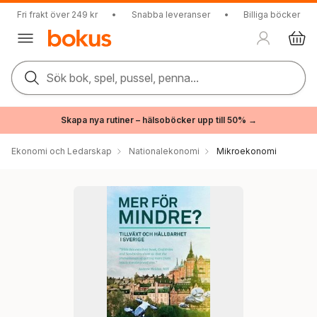
Fri frakt över 249 kr
•
Snabba leveranser
•
Billiga böcker
Sök bok, spel, pussel, penna...
Skapa nya rutiner – hälsoböcker upp till 50% →
Ekonomi och Ledarskap
Nationalekonomi
Mikroekonomi