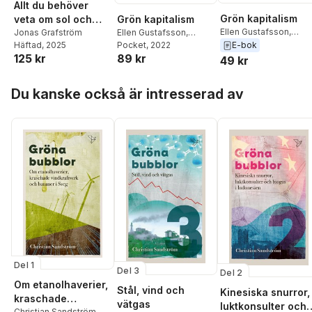
Allt du behöver
Grön kapitalism
Grön kapitalism
veta om sol och
Ellen Gustafsson
,
Ellen Gustafsson
,
vindkraft
Jonas Grafström
Mattias Svensson
,
Mattias Svensson
Pocket
, 2022
,
E-bok
Häftad
, 2025
89 kr
Runar Brännlund
,
125 kr
Runar Brännlund
,
49 kr
Edvard Hollertz
,
Johan
Edvard Hollertz
,
Johan
Norberg
,
Jonas
Norberg
,
Jonas
Hoppa över listan
Du kanske också är intresserad av
Grafström
,
Joakim
Grafström
,
Joakim
Broman
,
Payam Moula
Broman
,
Payam Moula
,
PM Nilsson
,
Maria
PM Nilsson
,
Maria
Sunér
Sunér
Del 1
Del 3
Del 2
Om etanolhaverier,
Stål, vind och
Kinesiska snurror,
kraschade
vätgas
luktkonsulter och
Christian Sandström