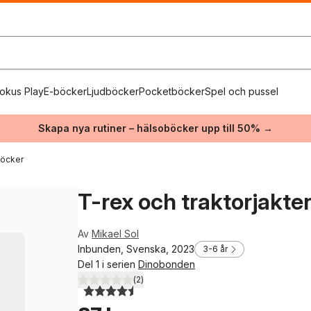
okus Play
E-böcker
Ljudböcker
Pocketböcker
Spel och pussel
Skapa nya rutiner – hälsoböcker upp till 50% →
böcker
T-rex och traktorjakte
Av
Mikael Sol
Inbunden, Svenska, 2023
3-6 år
Del 1 i serien
Dinobonden
(
2
)
4,5
utav 5 stjärnor. Totalt antal röster: