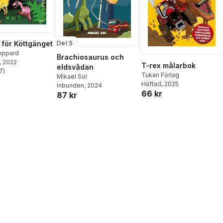
 för Köttgänget
Del 5
eppard
Brachiosaurus och
, 2022
T-rex målarbok
eldsvådan
7
)
stjärnor. Totalt antal röster:
Tukan Förlag
Mikael Sol
Häftad
, 2025
Inbunden
, 2024
66 kr
87 kr