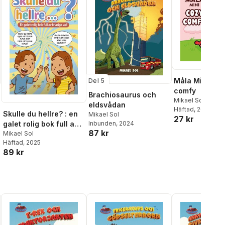
Måla Mini : C
Del 5
comfy
Brachiosaurus och
Mikael Sol
eldsvådan
Häftad
, 2025
Skulle du hellre? : en
Mikael Sol
27 kr
Inbunden
, 2024
galet rolig bok full av
87 kr
knasiga val!
Mikael Sol
Häftad
, 2025
89 kr