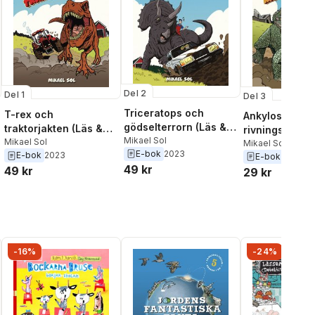
Del 2
Del 1
Del 3
Triceratops och
T-rex och
Ankylosaurus
gödselterrorn (Läs &
traktorjakten (Läs &
rivningskaoset
Lyssna)
Mikael Sol
Lyssna)
Mikael Sol
lyssna)
Mikael Sol
E-bok
2023
E-bok
2023
E-bok
2024
49 kr
49 kr
29 kr
-16%
-24%