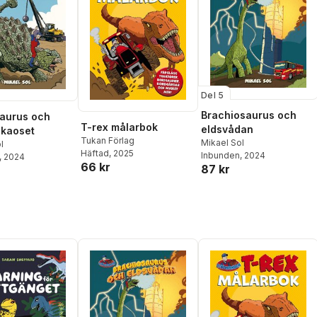
Del 5
Brachiosaurus och
aurus och
T-rex målarbok
eldsvådan
skaoset
Tukan Förlag
Mikael Sol
l
Häftad
, 2025
Inbunden
, 2024
, 2024
66 kr
87 kr