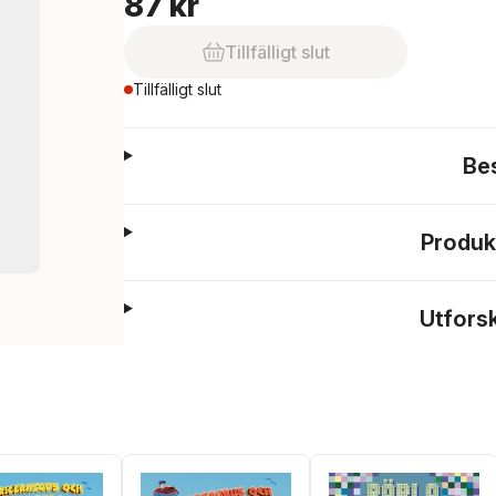
87 kr
Tillfälligt slut
Tillfälligt slut
Be
Produk
Utfors