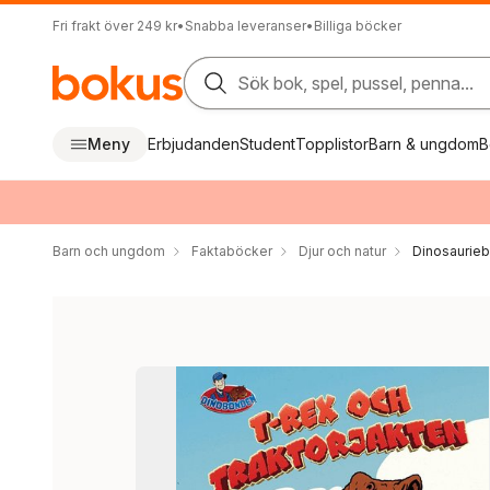
Fri frakt över 249 kr
•
Snabba leveranser
•
Billiga böcker
Sök bok, spel, pussel, penna...
Meny
Erbjudanden
Student
Topplistor
Barn & ungdom
B
Barn och ungdom
Faktaböcker
Djur och natur
Dinosaurie