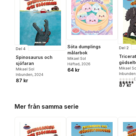
Söta dumplings
Del 2
Del 4
målarbok
Tricera
Spinosaurus och
Mikael Sol
gödselt
sjöfaran
Häftad
, 2026
Mikael So
Mikael Sol
64 kr
Inbunden
Inbunden
, 2024
(
87 kr
4,7
utav 5 
87 kr
Hoppa över listan
Mer från samma serie