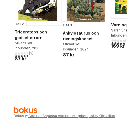
Del 2
Varning
Del 3
Sarah Sh
Triceratops och
Ankylosaurus och
Inbunden
gödselterrorn
rivningskaoset
(
5,0
utav 5 
Mikael Sol
Mikael Sol
169 kr
Inbunden
, 2023
Inbunden
, 2024
(
3
)
87 kr
4,7
utav 5 stjärnor. Totalt antal röster:
87 kr
Bokus
@
Cookies
Anpassa cookies
Integritetspolicy
Köpvillkor