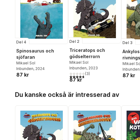
Del 2
Del 4
Del 3
Triceratops och
Spinosaurus och
Ankylos
gödselterrorn
sjöfaran
rivning
Mikael Sol
Mikael Sol
Mikael So
Inbunden
, 2023
Inbunden
, 2024
Inbunden
(
3
)
87 kr
87 kr
4,7
utav 5 stjärnor. Totalt antal röster:
87 kr
Hoppa över listan
Du kanske också är intresserad av