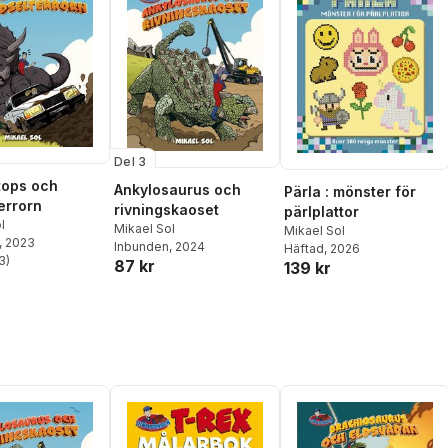
Del 3
tops och
Ankylosaurus och
Pärla : mönster för
errorn
rivningskaoset
pärlplattor
l
Mikael Sol
Mikael Sol
, 2023
Inbunden
, 2024
Häftad
, 2026
3
)
87 kr
139 kr
stjärnor. Totalt antal röster: