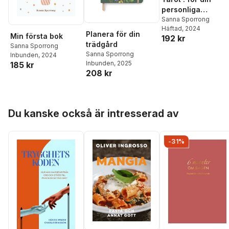
personliga
utveckling
Sanna Sporrong
Häftad
, 2024
Planera för din
Min första bok
192 kr
trädgård
Sanna Sporrong
Sanna Sporrong
Inbunden
, 2024
Inbunden
, 2025
185 kr
208 kr
Hoppa över listan
Du kanske också är intresserad av
-31%