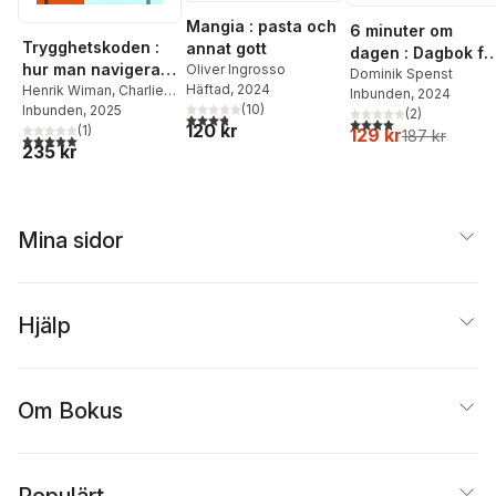
Mangia : pasta och
6 minuter om
Trygghetskoden :
annat gott
dagen : Dagbok fö
hur man navigerar
Oliver Ingrosso
välbefinnande
Dominik Spenst
Häftad
, 2024
från oro och stress
Henrik Wiman
,
Charlie
Inbunden
, 2024
(
10
)
Eriksson
Inbunden
, 2025
till psykologisk
(
2
)
3,8
utav 5 stjärnor. Totalt antal röster:
4,0
utav 5 stjärnor. Tota
120 kr
(
1
)
129 kr
trygghet
187 kr
5,0
utav 5 stjärnor. Totalt antal röster:
235 kr
Mina sidor
Hjälp
Om Bokus
Populärt