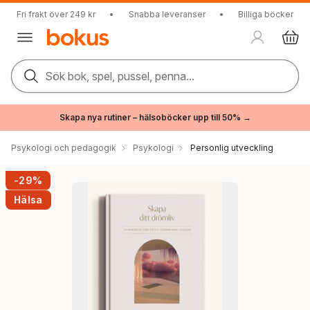
Fri frakt över 249 kr
•
Snabba leveranser
•
Billiga böcker
Sök bok, spel, pussel, penna...
Skapa nya rutiner – hälsoböcker upp till 50% →
Psykologi och pedagogik
Psykologi
Personlig utveckling
-29%
Hälsa