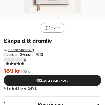
Provläs
Skapa ditt drömliv
Av
Sanna Sporrong
Inbunden, Svenska, 2023
(
2
)
5,0
utav 5 stjärnor. Totalt antal röster:
189 kr
265 kr
Lägg i varukorg
.
Fri frakt över 249 kr.
Beskrivning