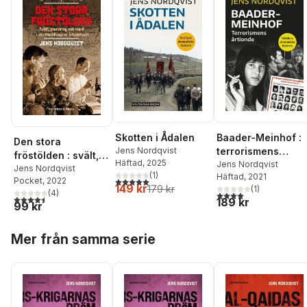
Baader-Meinhof :
Skotten i Ådalen
Den stora
terrorismens
Jens Nordqvist
fröstölden : svält,
Häftad
, 2025
årtionde
Jens Nordqvist
plundring och mord
Jens Nordqvist
(
1
)
Häftad
, 2021
5,0
utav 5 stjärnor. Totalt antal röster:
Pocket
, 2022
i växtförädlingens
149 kr
179 kr
(
1
)
(
4
)
4,0
utav 5 stjärnor. Tota
århundrade
4,5
utav 5 stjärnor. Totalt antal röster:
189 kr
99 kr
Hoppa över listan
Mer från samma serie