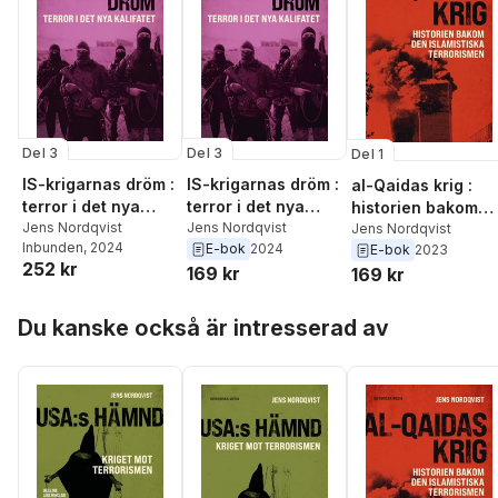
Del 3
Del 3
Del 1
IS-krigarnas dröm :
IS-krigarnas dröm :
al-Qaidas krig :
terror i det nya
terror i det nya
historien bakom
kalifatet
Jens Nordqvist
kalifatet
Jens Nordqvist
den islamistiska
Jens Nordqvist
Inbunden
, 2024
E-bok
2024
E-bok
2023
terrorismen
252 kr
169 kr
169 kr
Hoppa över listan
Du kanske också är intresserad av