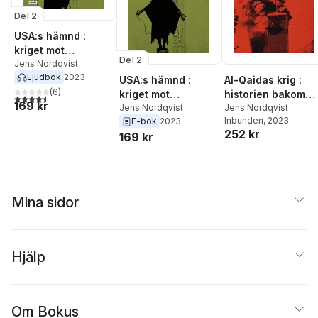
Del 2
USA:s hämnd :
kriget mot
Del 2
terrorismen
Jens Nordqvist
Ljudbok
2023
USA:s hämnd :
Al-Qaidas krig :
(
6
)
kriget mot
historien bakom
4,5
utav 5 stjärnor. Totalt antal röster:
169 kr
terrorismen
Jens Nordqvist
den islamistiska
Jens Nordqvist
Inbunden
, 2023
E-bok
2023
terrorismen
252 kr
169 kr
Mina sidor
Hjälp
Om Bokus