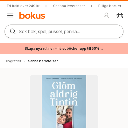
Fri frakt över 249 kr
•
Snabba leveranser
•
Billiga böcker
Sök bok, spel, pussel, penna...
Skapa nya rutiner – hälsoböcker upp till 50% →
Biografier
Sanna berättelser