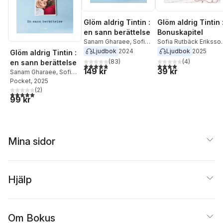
Glöm aldrig Tintin :
Glöm aldrig Tintin 
en sann berättelse
Bonuskapitel
Sanam Gharaee
,
Sofia
Sofia Rutbäck Eriksso
Rutbäck Eriksson
Sanam Gharaee
Ljudbok
2024
Ljudbok
2025
Glöm aldrig Tintin :
(
83
)
(
4
)
en sann berättelse
4,8
utav 5 stjärnor. Totalt antal röster:
4,0
utav 5 stjärnor. Tota
149 kr
39 kr
Sanam Gharaee
,
Sofia
Rutbäck Eriksson
Pocket
, 2025
(
2
)
5,0
utav 5 stjärnor. Totalt antal röster:
99 kr
Mina sidor
Hjälp
Om Bokus