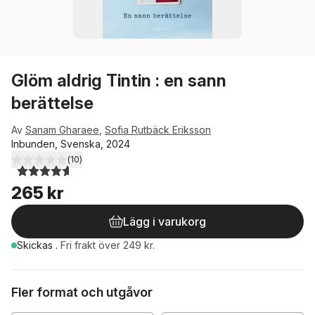
Glöm aldrig Tintin : en sann
berättelse
Av
Sanam Gharaee
,
Sofia Rutbäck Eriksson
Inbunden, Svenska, 2024
(
10
)
4,6
utav 5 stjärnor. Totalt antal röster:
265 kr
Lägg i varukorg
Skickas
.
Fri frakt över 249 kr.
Fler format och utgåvor