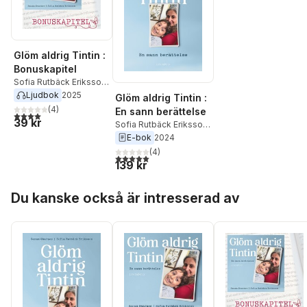
Glöm aldrig Tintin :
Bonuskapitel
Sofia Rutbäck Eriksson
,
Sanam Gharaee
Ljudbok
2025
Glöm aldrig Tintin :
(
4
)
En sann berättelse
4,0
utav 5 stjärnor. Totalt antal röster:
39 kr
Sofia Rutbäck Eriksson
,
Sanam Gharaee
E-bok
2024
(
4
)
5,0
utav 5 stjärnor. Totalt antal röster:
139 kr
Hoppa över listan
Du kanske också är intresserad av