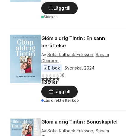
Lägg till
Skickas
Glöm aldrig Tintin : En sann
berättelse
Av
Sofia Rutbäck Eriksson
,
Sanam
Gharaee
E-bok
Svenska
, 
2024
(
4
)
5,0
utav 5 stjärnor. Totalt antal röster:
139 kr
Lägg till
Läs direkt efter köp
Glöm aldrig Tintin : Bonuskapitel
Av
Sofia Rutbäck Eriksson
,
Sanam