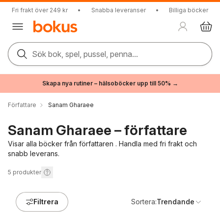
Fri frakt över 249 kr
•
Snabba leveranser
•
Billiga böcker
Sök bok, spel, pussel, penna...
Skapa nya rutiner – hälsoböcker upp till 50% →
Författare
Sanam Gharaee
Sanam Gharaee – författare
Visar alla böcker från författaren . Handla med fri frakt och
snabb leverans.
5
produkter
Filtrera
Sortera:
Trendande