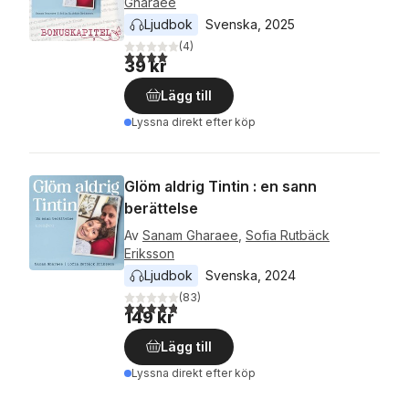
Gharaee
Ljudbok
Svenska
, 
2025
(
4
)
4,0
utav 5 stjärnor. Totalt antal röster:
39 kr
Lägg till
Lyssna direkt efter köp
Glöm aldrig Tintin : en sann
berättelse
Av
Sanam Gharaee
,
Sofia Rutbäck
Eriksson
Ljudbok
Svenska
, 
2024
(
83
)
4,8
utav 5 stjärnor. Totalt antal röster:
149 kr
Lägg till
Lyssna direkt efter köp