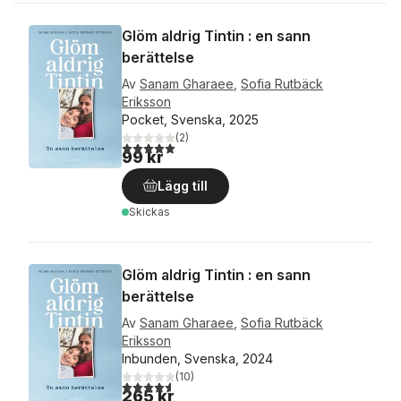
Glöm aldrig Tintin : en sann
berättelse
Av
Sanam Gharaee
,
Sofia Rutbäck
Eriksson
Pocket, Svenska, 2025
(
2
)
5,0
utav 5 stjärnor. Totalt antal röster:
99 kr
Lägg till
Skickas
Glöm aldrig Tintin : en sann
berättelse
Av
Sanam Gharaee
,
Sofia Rutbäck
Eriksson
Inbunden, Svenska, 2024
(
10
)
4,6
utav 5 stjärnor. Totalt antal röster:
265 kr