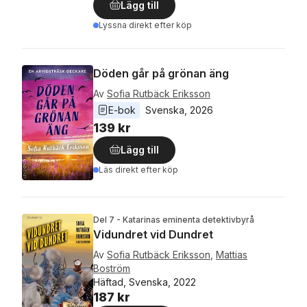
Lägg till
Lyssna direkt efter köp
Döden går på grönan äng
Av
Sofia Rutbäck Eriksson
E-bok
Svenska
, 
2026
139 kr
Lägg till
Läs direkt efter köp
Del 7 - Katarinas eminenta detektivbyrå
Vidundret vid Dundret
Av
Sofia Rutbäck Eriksson
,
Mattias
Boström
Häftad, Svenska, 2022
187 kr