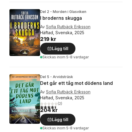
Del 2 - Morden i Glasviken
I broderns skugga
Av
Sofia Rutbäck Eriksson
Häftad, Svenska, 2025
219 kr
Lägg till
Skickas
inom 5-8 vardagar
Del 5 - Arvidsträsk
Det går ett tåg mot dödens land
Av
Sofia Rutbäck Eriksson
Häftad, Svenska, 2025
(
2
)
4,5
utav 5 stjärnor. Totalt antal röster:
204 kr
Lägg till
Skickas
inom 5-8 vardagar