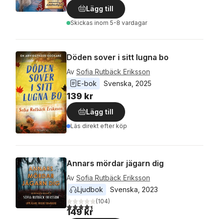
Lägg till
Skickas
inom 5-8 vardagar
Döden sover i sitt lugna bo
Av
Sofia Rutbäck Eriksson
E-bok
Svenska
, 
2025
139 kr
Lägg till
Läs direkt efter köp
Annars mördar jägarn dig
Av
Sofia Rutbäck Eriksson
Ljudbok
Svenska
, 
2023
(
104
)
4,4
utav 5 stjärnor. Totalt antal röster:
149 kr