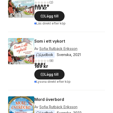
(
2
)
5,0
utav 5 stjärnor. Totalt antal röster:
119 kr
Lägg till
Läs direkt efter köp
Som i ett vykort
Av
Sofia Rutbäck Eriksson
Ljudbok
Svenska
, 
2021
(
8
)
3,6
utav 5 stjärnor. Totalt antal röster:
169 kr
Lägg till
Lyssna direkt efter köp
Mord överbord
Av
Sofia Rutbäck Eriksson
Ljudbok
Svenska
, 
2022