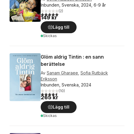
Inbunden, Svenska, 2024, 6-9 år
(
2
)
5,0
utav 5 stjärnor. Totalt antal röster:
149 kr
Lägg till
Skickas
Glöm aldrig Tintin : en sann
berättelse
Av
Sanam Gharaee
,
Sofia Rutbäck
Eriksson
Inbunden, Svenska, 2024
(
10
)
4,6
utav 5 stjärnor. Totalt antal röster:
265 kr
Lägg till
Skickas