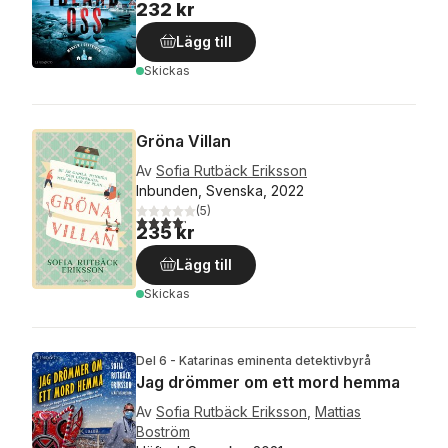
232 kr
Lägg till
Skickas
Gröna Villan
Av
Sofia Rutbäck Eriksson
Inbunden, Svenska, 2022
(
5
)
4,2
utav 5 stjärnor. Totalt antal röster:
235 kr
Lägg till
Skickas
Del 6 - Katarinas eminenta detektivbyrå
Jag drömmer om ett mord hemma
Av
Sofia Rutbäck Eriksson
,
Mattias
Boström