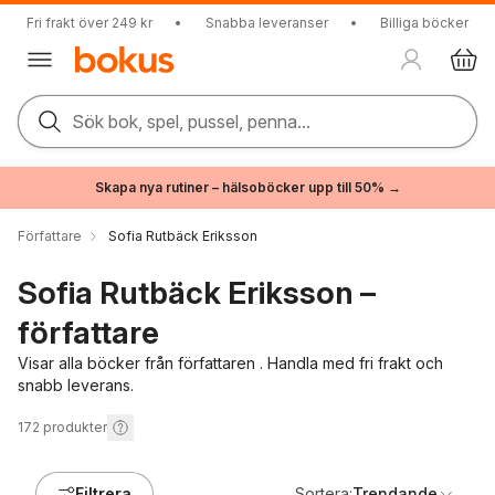
Fri frakt över 249 kr
•
Snabba leveranser
•
Billiga böcker
Sök bok, spel, pussel, penna...
Skapa nya rutiner – hälsoböcker upp till 50% →
Författare
Sofia Rutbäck Eriksson
Sofia Rutbäck Eriksson –
författare
Visar alla böcker från författaren . Handla med fri frakt och
snabb leverans.
172
produkter
Filtrera
Sortera:
Trendande