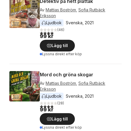
Detektiv på hett plåttak
Av
Mattias Boström
,
Sofia Rutbäck
Eriksson
Ljudbok
Svenska
, 
2021
(
46
)
4,0
utav 5 stjärnor. Totalt antal röster:
99 kr
Lägg till
Lyssna direkt efter köp
Mord och gröna skogar
Av
Mattias Boström
,
Sofia Rutbäck
Eriksson
Ljudbok
Svenska
, 
2021
(
28
)
3,8
utav 5 stjärnor. Totalt antal röster:
99 kr
Lägg till
Lyssna direkt efter köp