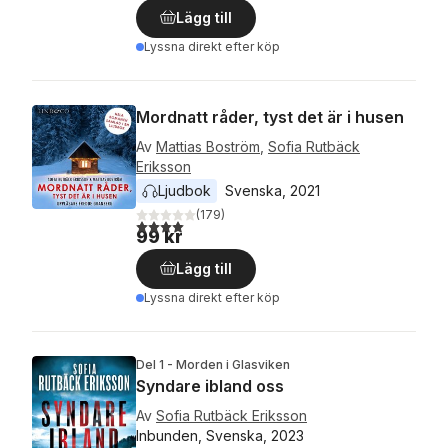
Lägg till
Lyssna direkt efter köp
Mordnatt råder, tyst det är i husen
Av
Mattias Boström
,
Sofia Rutbäck
Eriksson
Ljudbok
Svenska
, 
2021
(
179
)
4,0
utav 5 stjärnor. Totalt antal röster:
99 kr
Lägg till
Lyssna direkt efter köp
Del 1 - Morden i Glasviken
Syndare ibland oss
Av
Sofia Rutbäck Eriksson
Inbunden, Svenska, 2023