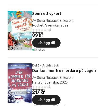
Som i ett vykort
Av
Sofia Rutbäck Eriksson
Pocket, Svenska, 2022
(
15
)
3,7
utav 5 stjärnor. Totalt antal röster:
89 kr
Lägg till
Skickas
Del 6 - Arvidsträsk
Där kommer tre mördare på vägen
Av
Sofia Rutbäck Eriksson
Häftad, Svenska, 2025
(
3
)
4,3
utav 5 stjärnor. Totalt antal röster:
217 kr
Lägg till