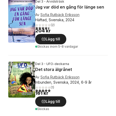
Del 3 - Arvidsträsk
Jag var död en gång för länge sen
Av
Sofia Rutbäck Eriksson
Häftad, Svenska, 2024
(
2
)
4,5
utav 5 stjärnor. Totalt antal röster:
204 kr
Lägg till
Skickas
inom 5-8 vardagar
Del 3 - UFO-deckarna
Det stora älgrånet
Av
Sofia Rutbäck Eriksson
Inbunden, Svenska, 2024, 6-9 år
(
1
)
5,0
utav 5 stjärnor. Totalt antal röster:
161 kr
Lägg till
Skickas