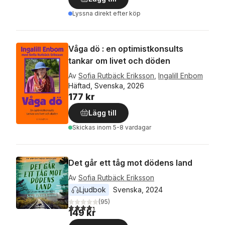
Lyssna direkt efter köp
Våga dö : en optimistkonsults
tankar om livet och döden
Av
Sofia Rutbäck Eriksson
,
Ingalill Enbom
Häftad, Svenska, 2026
177 kr
Lägg till
Skickas
inom 5-8 vardagar
Det går ett tåg mot dödens land
Av
Sofia Rutbäck Eriksson
Ljudbok
Svenska
, 
2024
(
95
)
4,3
utav 5 stjärnor. Totalt antal röster:
149 kr