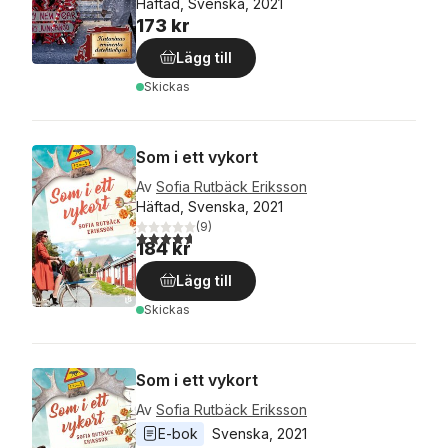
Häftad, Svenska, 2021
173 kr
Lägg till
Skickas
Som i ett vykort
Av
Sofia Rutbäck Eriksson
Häftad, Svenska, 2021
(
9
)
4,7
utav 5 stjärnor. Totalt antal röster:
184 kr
Lägg till
Skickas
Som i ett vykort
Av
Sofia Rutbäck Eriksson
E-bok
Svenska
, 
2021