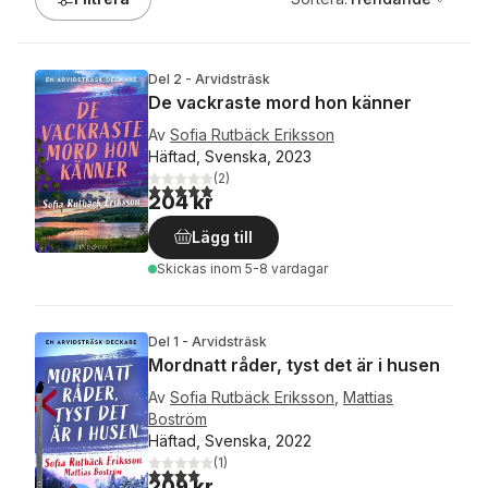
Del 2 - Arvidsträsk
De vackraste mord hon känner
Av
Sofia Rutbäck Eriksson
Häftad, Svenska, 2023
(
2
)
5,0
utav 5 stjärnor. Totalt antal röster:
204 kr
Lägg till
Skickas
inom 5-8 vardagar
Del 1 - Arvidsträsk
Mordnatt råder, tyst det är i husen
Av
Sofia Rutbäck Eriksson
,
Mattias
Boström
Häftad, Svenska, 2022
(
1
)
4,0
utav 5 stjärnor. Totalt antal röster:
209 kr