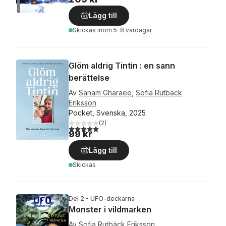
Lägg till
Skickas
inom 5-8 vardagar
Glöm aldrig Tintin : en sann
berättelse
Av
Sanam Gharaee
,
Sofia Rutbäck
Eriksson
Pocket, Svenska, 2025
(
2
)
5,0
utav 5 stjärnor. Totalt antal röster:
99 kr
Lägg till
Skickas
Del 2 - UFO-deckarna
Monster i vildmarken
Av
Sofia Rutbäck Eriksson