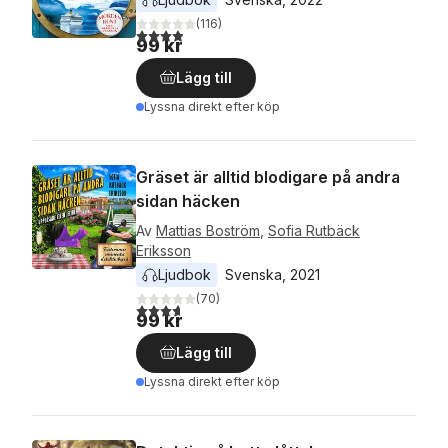
(
116
)
3,9
utav 5 stjärnor. Totalt antal röster:
99 kr
Lägg till
Lyssna direkt efter köp
Gräset är alltid blodigare på andra
sidan häcken
Av
Mattias Boström
,
Sofia Rutbäck
Eriksson
Ljudbok
Svenska
, 
2021
(
70
)
3,7
utav 5 stjärnor. Totalt antal röster:
99 kr
Lägg till
Lyssna direkt efter köp