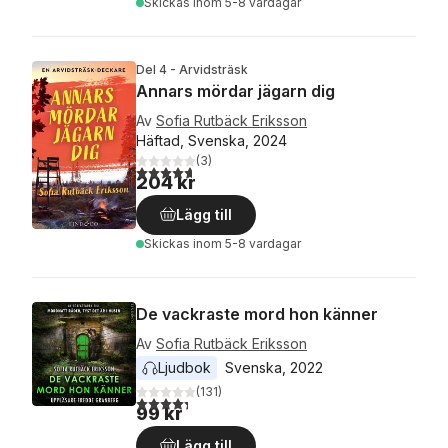
Skickas
inom 5-8 vardagar
Del 4 - Arvidsträsk
Annars mördar jägarn dig
Av
Sofia Rutbäck Eriksson
Häftad, Svenska, 2024
(
3
)
4,7
utav 5 stjärnor. Totalt antal röster:
204 kr
Lägg till
Skickas
inom 5-8 vardagar
De vackraste mord hon känner
Av
Sofia Rutbäck Eriksson
Ljudbok
Svenska
, 
2022
(
131
)
4,3
utav 5 stjärnor. Totalt antal röster:
99 kr
Lägg till