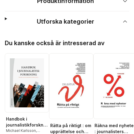
Produktinformation
Utforska kategorier
Hoppa över listan
Du kanske också är intresserad av
Handbok i
journalistikforsknin
Rätta på riktigt : om
Räkna med nyhete
g
Michael Karlsson
,
upprättelse och
: journalisters