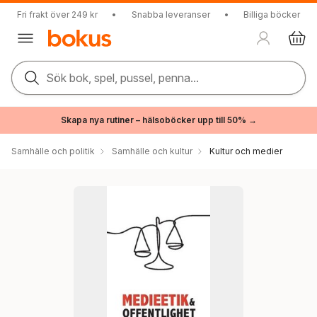
Fri frakt över 249 kr
•
Snabba leveranser
•
Billiga böcker
Sök bok, spel, pussel, penna...
Skapa nya rutiner – hälsoböcker upp till 50% →
Samhälle och politik
Samhälle och kultur
Kultur och medier