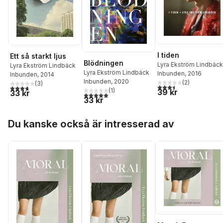
I tiden
Ett så starkt ljus
Blödningen
Lyra Ekström Lindbäck
Lyra Ekström Lindbäck
Lyra Ekström Lindbäck
Inbunden
, 2016
Inbunden
, 2014
Inbunden
, 2020
(
2
)
(
3
)
3,5
utav 5 stjärnor. Tota
3,7
utav 5 stjärnor. Totalt antal röster:
(
1
)
39 kr
33 kr
5,0
utav 5 stjärnor. Totalt antal röster:
33 kr
Hoppa över listan
Du kanske också är intresserad av