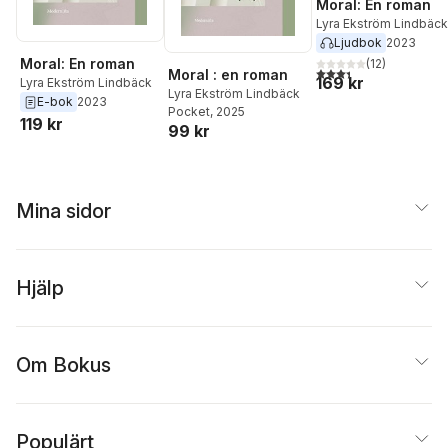
Moral: En roman
Lyra Ekström Lindbäck
Ljudbok
2023
Moral: En roman
(
12
)
3,4
utav 5 stjärnor. Tota
Moral : en roman
169 kr
Lyra Ekström Lindbäck
Lyra Ekström Lindbäck
E-bok
2023
Pocket
, 2025
119 kr
99 kr
Mina sidor
Hjälp
Om Bokus
Populärt