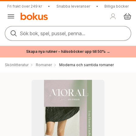
Fri frakt över 249 kr
•
Snabba leveranser
•
Billiga böcker
Sök bok, spel, pussel, penna...
Skapa nya rutiner – hälsoböcker upp till 50% →
Skönlitteratur
Romaner
Moderna och samtida romaner