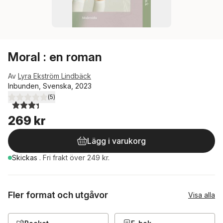
Moral : en roman
Av
Lyra Ekström Lindbäck
Inbunden, Svenska, 2023
(
5
)
3,4
utav 5 stjärnor. Totalt antal röster:
269 kr
Lägg i varukorg
Skickas
.
Fri frakt över 249 kr.
Fler format och utgåvor
Visa alla