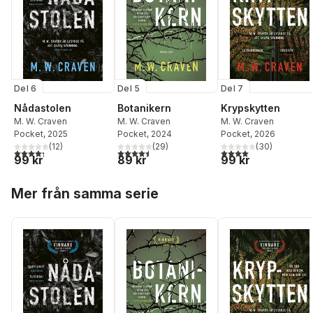
Del 6
Del 5
Del 7
Nådastolen
Botanikern
Krypskytten
M. W. Craven
M. W. Craven
M. W. Craven
Pocket
, 2025
Pocket
, 2024
Pocket
, 2026
(
12
)
(
29
)
(
30
)
4,3
utav 5 stjärnor. Totalt antal röster:
4,5
utav 5 stjärnor. Totalt antal röster:
4,0
utav 5 stjärnor. Tota
99 kr
89 kr
99 kr
Hoppa över listan
Mer från samma serie