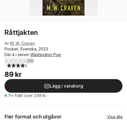
Råttjakten
Av
M. W. Craven
Pocket, Svenska, 2023
Del 4 i serien
Washington Poe
(
20
)
4,3
utav 5 stjärnor. Totalt antal röster:
89 kr
Lägg i varukorg
.
Fri frakt över 249 kr.
Fler format och utgåvor
Visa alla