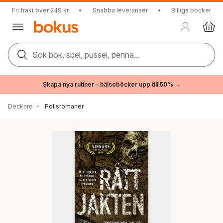
Fri frakt över 249 kr
•
Snabba leveranser
•
Billiga böcker
Sök bok, spel, pussel, penna...
Skapa nya rutiner – hälsoböcker upp till 50% →
Deckare
Polisromaner