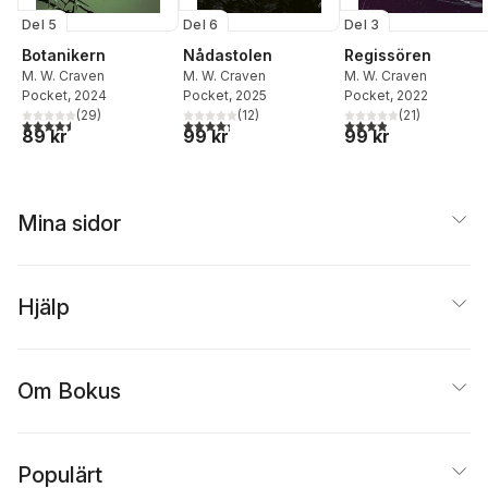
Del 5
Del 6
Del 3
Botanikern
Nådastolen
Regissören
M. W. Craven
M. W. Craven
M. W. Craven
Pocket
, 2024
Pocket
, 2025
Pocket
, 2022
(
29
)
(
12
)
(
21
)
4,5
utav 5 stjärnor. Totalt antal röster:
4,3
utav 5 stjärnor. Totalt antal röster:
3,9
utav 5 stjärnor. Tota
89 kr
99 kr
99 kr
Mina sidor
Hjälp
Om Bokus
Populärt