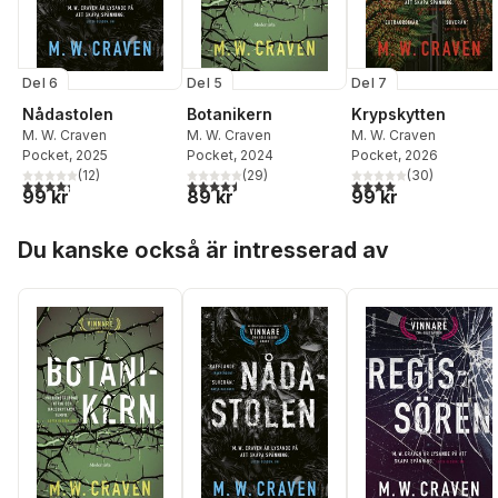
Del 6
Del 5
Del 7
Nådastolen
Botanikern
Krypskytten
M. W. Craven
M. W. Craven
M. W. Craven
Pocket
, 2025
Pocket
, 2024
Pocket
, 2026
(
12
)
(
29
)
(
30
)
4,3
utav 5 stjärnor. Totalt antal röster:
4,5
utav 5 stjärnor. Totalt antal röster:
4,0
utav 5 stjärnor. Tota
99 kr
89 kr
99 kr
Hoppa över listan
Du kanske också är intresserad av