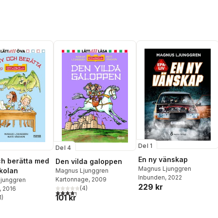
Del 1
Del 4
En ny vänskap
ch berätta med
Den vilda galoppen
Magnus Ljunggren
kolan
Magnus Ljunggren
Inbunden
, 2022
Kartonnage
, 2009
junggren
229 kr
(
4
)
, 2016
4,3
utav 5 stjärnor. Totalt antal röster:
101 kr
1
)
stjärnor. Totalt antal röster: