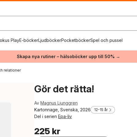
okus Play
E-böcker
Ljudböcker
Pocketböcker
Spel och pussel
Skapa nya rutiner – hälsoböcker upp till 50% →
h relationer
Gör det rätta!
Av
Magnus Ljunggren
Kartonnage, Svenska, 2026
12-15 år
Del i serien
Epa-liv
225 kr