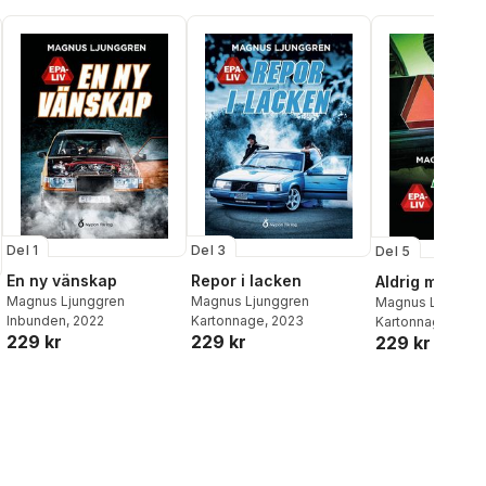
Del 1
Del 3
Del 5
En ny vänskap
Repor i lacken
Aldrig mer ep
Magnus Ljunggren
Magnus Ljunggren
Magnus Ljunggr
Inbunden
, 2022
Kartonnage
, 2023
Kartonnage
, 202
229 kr
229 kr
229 kr