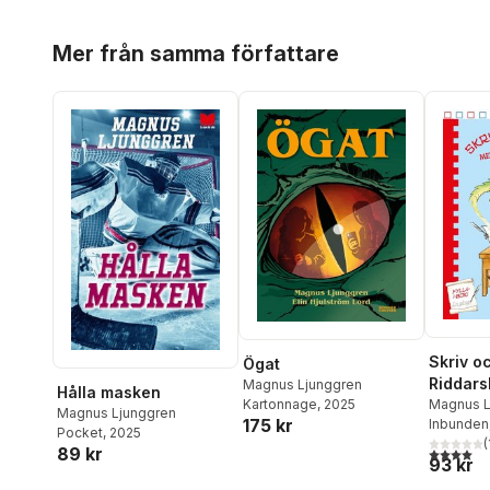
Hoppa över listan
Mer från samma författare
Skriv o
Ögat
Riddars
Magnus Ljunggren
Hålla masken
Magnus L
Kartonnage
, 2025
Magnus Ljunggren
175 kr
Inbunden
Pocket
, 2025
(
4,0
utav 5 
89 kr
93 kr