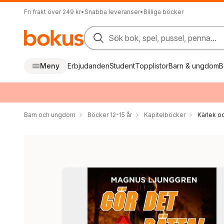
Fri frakt över 249 kr
•
Snabba leveranser
•
Billiga böcker
Sök bok, spel, pussel, penna...
Meny
Erbjudanden
Student
Topplistor
Barn & ungdom
B
Barn och ungdom
Böcker 12-15 år
Kapitelböcker
Kärlek oc