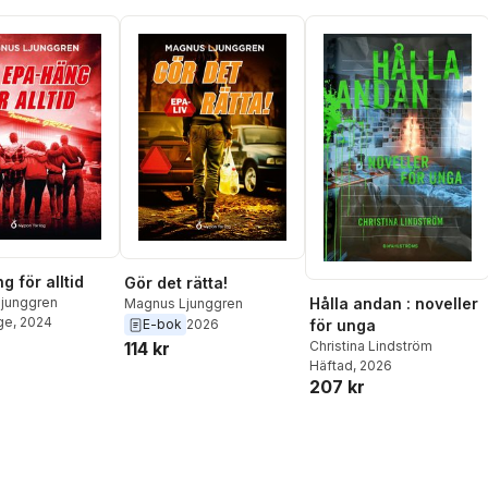
 för alltid
Gör det rätta!
Hålla andan : noveller
junggren
Magnus Ljunggren
ge
, 2024
för unga
E-bok
2026
Christina Lindström
114 kr
Häftad
, 2026
207 kr