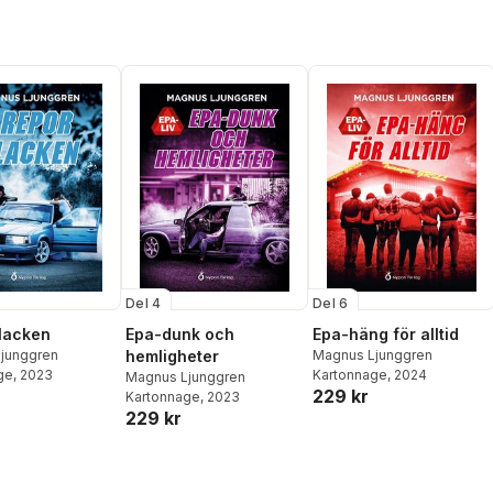
Del 4
Del 6
 lacken
Epa-dunk och
Epa-häng för alltid
junggren
hemligheter
Magnus Ljunggren
ge
, 2023
Kartonnage
, 2024
Magnus Ljunggren
229 kr
Kartonnage
, 2023
229 kr