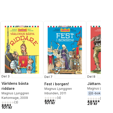
Del 3
Del 8
Del 7
Världens bästa
Jättarna anfal
Fest i borgen!
riddare
Magnus Ljunggr
Magnus Ljunggren
Inbunden
, 2011
E-bok
2017
Magnus Ljunggren
(
4
)
Kartonnage
, 2009
(
1
)
4,3
utav 5 stjärnor. Totalt antal röster:
5,0
utav 5 stjärnor.
101 kr
(
3
)
29 kr
3,7
utav 5 stjärnor. Totalt antal röster:
101 kr