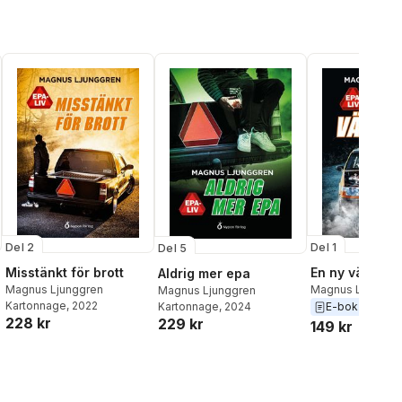
Del 2
Del 1
Del 5
Misstänkt för brott
En ny vänskap
Aldrig mer epa
Magnus Ljunggren
Magnus Ljunggr
Magnus Ljunggren
Kartonnage
, 2022
Kartonnage
, 2024
E-bok
2022
228 kr
229 kr
149 kr