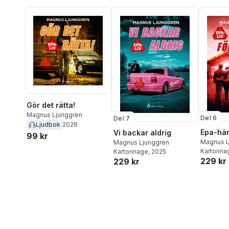
Gör det rätta!
Magnus Ljunggren
Del 6
Del 7
Ljudbok
2026
Epa-häng
Vi backar aldrig
99 kr
Magnus L
Magnus Ljunggren
Kartonna
Kartonnage
, 2025
229 kr
229 kr