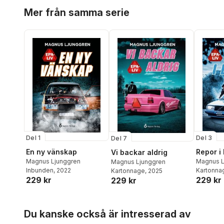
Hoppa över listan
Mer från samma serie
Del 1
Del 3
Del 7
En ny vänskap
Repor i
Vi backar aldrig
Magnus Ljunggren
Magnus L
Magnus Ljunggren
Inbunden
, 2022
Kartonna
Kartonnage
, 2025
229 kr
229 kr
229 kr
Hoppa över listan
Du kanske också är intresserad av