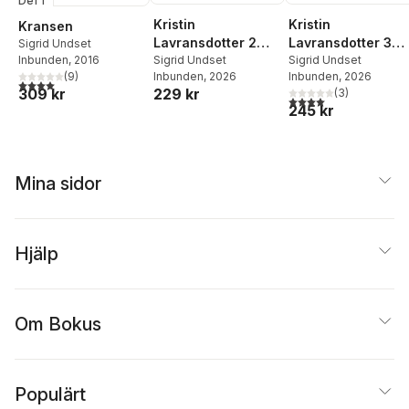
Del 1
Kristin
Kristin
Kransen
Lavransdotter 2
Lavransdotter 3
Sigrid Undset
Inbunden
, 2016
Husfrun
Sigrid Undset
Korset
Sigrid Undset
(
9
)
Inbunden
, 2026
Inbunden
, 2026
4,0
utav 5 stjärnor. Totalt antal röster:
309 kr
229 kr
(
3
)
4,0
utav 5 stjärnor. Tota
245 kr
Mina sidor
Hjälp
Om Bokus
Populärt