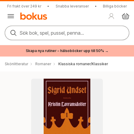
Fri frakt över 249 kr
•
Snabba leveranser
•
Billiga böcker
Sök bok, spel, pussel, penna...
Skapa nya rutiner – hälsoböcker upp till 50% →
Skönlitteratur
Romaner
Klassiska romaner/Klassiker