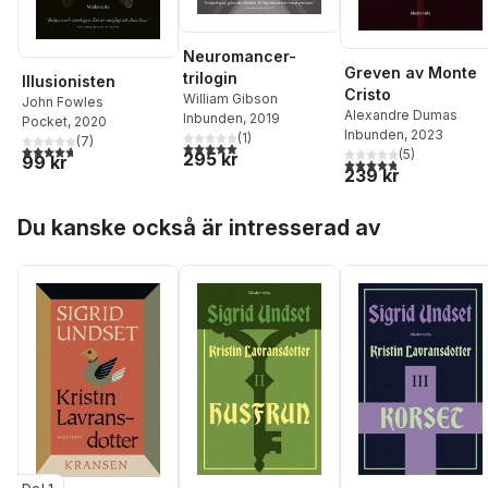
Neuromancer-
Greven av Monte
trilogin
Illusionisten
Cristo
William Gibson
John Fowles
Alexandre Dumas
Inbunden
, 2019
Pocket
, 2020
Inbunden
, 2023
(
1
)
(
7
)
5,0
utav 5 stjärnor. Totalt antal röster:
4,7
utav 5 stjärnor. Totalt antal röster:
(
5
)
295 kr
99 kr
4,8
utav 5 stjärnor. Tota
239 kr
Hoppa över listan
Du kanske också är intresserad av