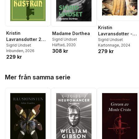
Kristin
Kristin
Madame Dorthea
Lavransdotter -
Lavransdotter 2
Sigrid Undset
Brudkronan
Sigrid Undset
Häftad
, 2020
Husfrun
Sigrid Undset
Kartonnage
, 2024
(lättläst)
308 kr
279 kr
Inbunden
, 2026
229 kr
Hoppa över listan
Mer från samma serie