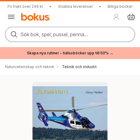
Fri frakt över 249 kr
•
Snabba leveranser
•
Billiga böcker
Sök bok, spel, pussel, penna...
Skapa nya rutiner – hälsoböcker upp till 50% →
Naturvetenskap och teknik
Teknik och industri