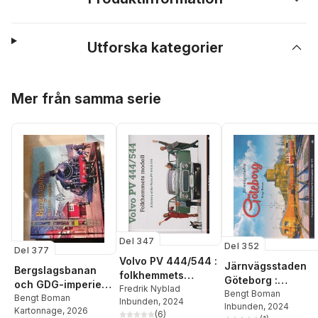
Utforska kategorier
Hoppa över listan
Mer från samma serie
Del 347
Del 352
Del 377
Volvo PV 444/544 :
Järnvägsstaden
Bergslagsbanan
folkhemmets
Göteborg :
och GDG-imperiet :
modell / A history
Fredrik Nyblad
framväxthistoria
Bengt Boman
en bildkavalkad
Bengt Boman
Inbunden
, 2024
of the Volvo PV
Inbunden
, 2024
och bildkavalkad
Kartonnage
, 2026
från det forna
(
6
)
444 & 544