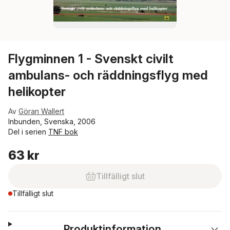
Flygminnen 1 - Svenskt civilt
ambulans- och räddningsflyg med
helikopter
Av
Göran Wallert
Inbunden, Svenska, 2006
Del i serien
TNF bok
63 kr
Tillfälligt slut
Tillfälligt slut
Produktinformation