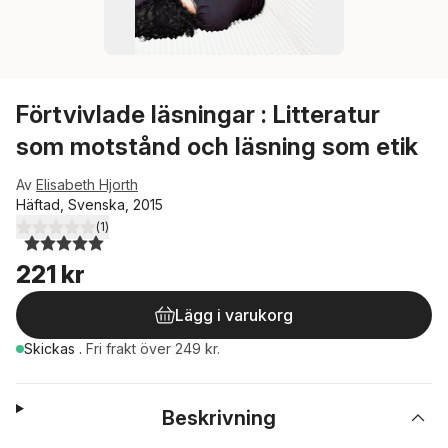
Förtvivlade läsningar : Litteratur
som motstånd och läsning som etik
Av
Elisabeth Hjorth
Häftad, Svenska, 2015
(
1
)
5,0
utav 5 stjärnor. Totalt antal röster:
221 kr
Lägg i varukorg
Skickas
.
Fri frakt över 249 kr.
Beskrivning