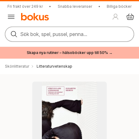
Fri frakt över 249 kr
•
Snabba leveranser
•
Billiga böcker
Sök bok, spel, pussel, penna...
Skapa nya rutiner – hälsoböcker upp till 50% →
Skönlitteratur
Litteraturvetenskap