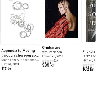
Ormbäraren
Appendix to Moving
Flickan som f
Virpi Pahkinen
through choreography
Ulrika Fornell
Inbunden
, 2013
: curating
Marie Fahlin
,
Stockholms
Häftad
, 2011
(
3
)
3,7
utav 5 stjärnor. Totalt antal röster:
konstnärliga högskola
Häftad
, 2021
choreography as an
339 kr
(
1
)
4,0
utav 5 stjärnor
117 kr
(SKH)
162 kr
artistic practice