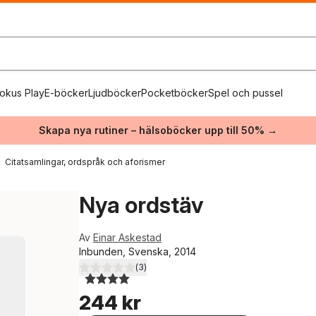
okus Play
E-böcker
Ljudböcker
Pocketböcker
Spel och pussel
Skapa nya rutiner – hälsoböcker upp till 50% →
Citatsamlingar, ordspråk och aforismer
Nya ordstäv
Av
Einar Askestad
Inbunden, Svenska, 2014
(
3
)
4,0
utav 5 stjärnor. Totalt antal röster:
244 kr