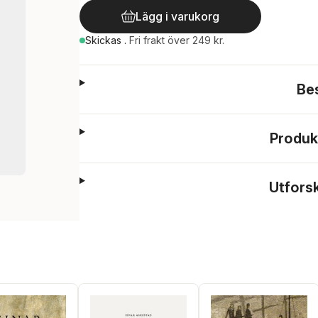
Lägg i varukorg
Skickas
.
Fri frakt över 249 kr.
Be
Produk
Utfors