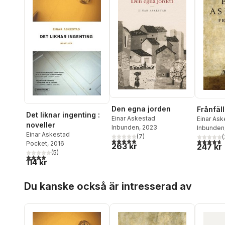
Den egna jorden
Frånfäl
Det liknar ingenting :
Einar Askestad
Einar Ask
noveller
Inbunden
, 2023
Inbunden
Einar Askestad
(
7
)
(
4,9
utav 5 stjärnor. Totalt antal röster:
4,7
utav 5 
Pocket
, 2016
263 kr
247 kr
(
5
)
4,0
utav 5 stjärnor. Totalt antal röster:
114 kr
Hoppa över listan
Du kanske också är intresserad av