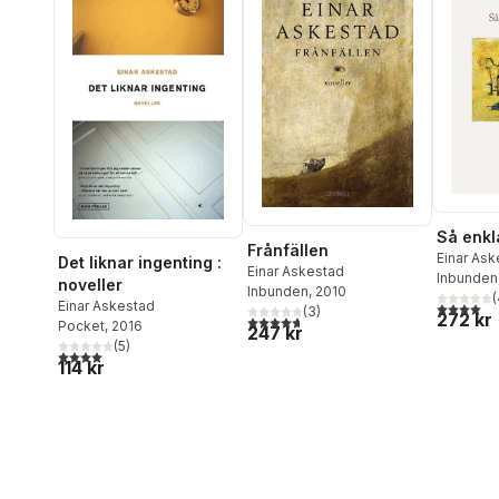
Så enkl
Frånfällen
Einar Ask
Det liknar ingenting :
Einar Askestad
Inbunden
noveller
Inbunden
, 2010
(
Einar Askestad
4,0
utav 5 
(
3
)
272 kr
4,7
utav 5 stjärnor. Totalt antal röster:
Pocket
, 2016
247 kr
(
5
)
4,0
utav 5 stjärnor. Totalt antal röster:
114 kr