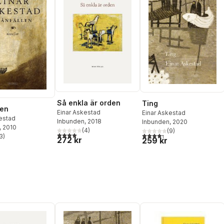
Så enkla är orden
Ting
len
Einar Askestad
Einar Askestad
estad
Inbunden
, 2018
Inbunden
, 2020
, 2010
(
4
)
(
9
)
4,0
utav 5 stjärnor. Totalt antal röster:
4,3
utav 5 stjärnor. Totalt ant
3
)
272 kr
259 kr
stjärnor. Totalt antal röster: