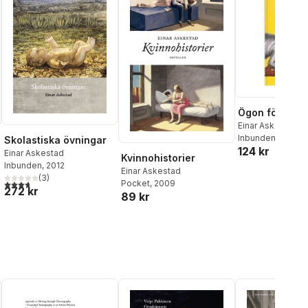
Ögon för para
Einar Askestad
Inbunden
, 2001
Skolastiska övningar
124 kr
Einar Askestad
Kvinnohistorier
Inbunden
, 2012
Einar Askestad
(
3
)
3,7
utav 5 stjärnor. Totalt antal röster:
Pocket
, 2009
al röster:
272 kr
89 kr