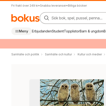
Fri frakt över 249 kr
•
Snabba leveranser
•
Billiga böcker
Sök bok, spel, pussel, penna...
Meny
Erbjudanden
Student
Topplistor
Barn & ungdom
B
Samhälle och politik
Samhälle och kultur
Kultur och medier