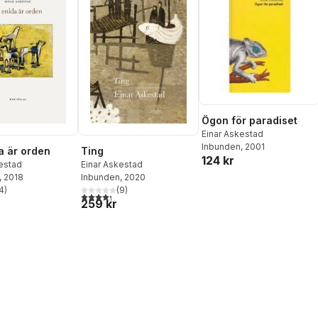
Ögon för paradiset
Einar Askestad
Inbunden
, 2001
a är orden
Ting
124 kr
estad
Einar Askestad
, 2018
Inbunden
, 2020
4
)
(
9
)
stjärnor. Totalt antal röster:
4,3
utav 5 stjärnor. Totalt antal röster:
259 kr