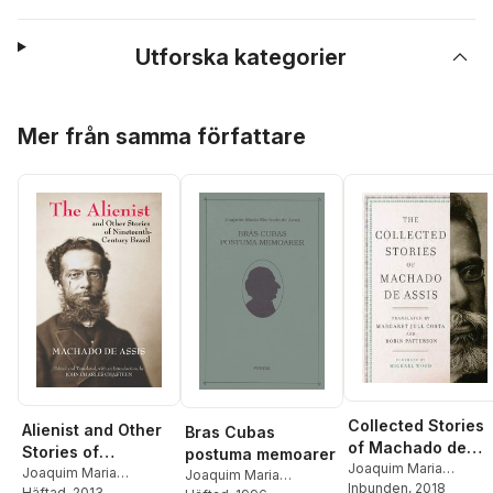
Utforska kategorier
Hoppa över listan
Mer från samma författare
Collected Stories
Alienist and Other
Bras Cubas
of Machado de
Stories of
postuma memoarer
Assis
Joaquim Maria
Nineteenth-
Joaquim Maria
Joaquim Maria
Machado de Assis
Inbunden
, 2018
Machado de Assis
Häftad
, 2013