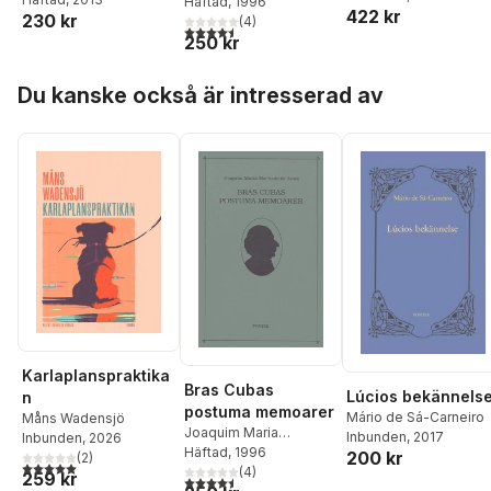
Century Brazil
Machado de Assis
Häftad
, 1996
422 kr
230 kr
(
4
)
4,5
utav 5 stjärnor. Totalt antal röster:
250 kr
Hoppa över listan
Du kanske också är intresserad av
Karlaplanspraktika
Bras Cubas
Lúcios bekännels
n
postuma memoarer
Mário de Sá-Carneiro
Måns Wadensjö
Joaquim Maria
Inbunden
, 2017
Inbunden
, 2026
Machado de Assis
Häftad
, 1996
200 kr
(
2
)
5,0
utav 5 stjärnor. Totalt antal röster:
(
4
)
259 kr
4,5
utav 5 stjärnor. Totalt antal röster: