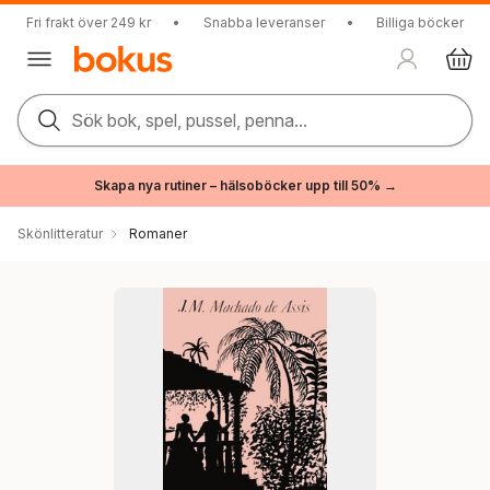
Fri frakt över 249 kr
•
Snabba leveranser
•
Billiga böcker
Sök bok, spel, pussel, penna...
Skapa nya rutiner – hälsoböcker upp till 50% →
Skönlitteratur
Romaner