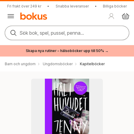
Fri frakt över 249 kr
•
Snabba leveranser
•
Billiga böcker
Sök bok, spel, pussel, penna...
Skapa nya rutiner – hälsoböcker upp till 50% →
Barn och ungdom
Ungdomsböcker
Kapitelböcker