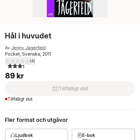
Hål i huvudet
Av
Jenny Jägerfeld
Pocket, Svenska, 2011
(
4
)
3,3
utav 5 stjärnor. Totalt antal röster:
89 kr
Tillfälligt slut
Tillfälligt slut
Fler format och utgåvor
Ljudbok
E-bok