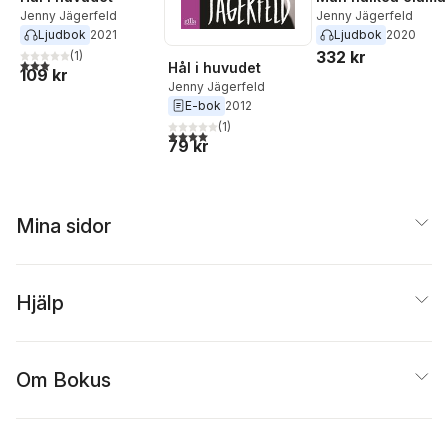
Jenny Jägerfeld
Jenny Jägerfeld
Ljudbok
2021
Ljudbok
2020
332 kr
(
1
)
3,0
utav 5 stjärnor. Totalt antal röster:
Hål i huvudet
109 kr
Jenny Jägerfeld
E-bok
2012
(
1
)
4,0
utav 5 stjärnor. Totalt antal röster:
79 kr
Mina sidor
Hjälp
Om Bokus