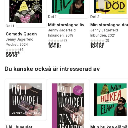
Del 1
Del 2
Mitt storslagna liv
Min storslagna dö
Del 1
Jenny Jägerfeld
Jenny Jägerfeld
Comedy Queen
Inbunden
, 2019
Inbunden
, 2021
Jenny Jägerfeld
(
7
)
(
3
)
4,1
utav 5 stjärnor. Totalt antal röster:
5,0
utav 5 stjärnor. Tota
Pocket
, 2024
184 kr
184 kr
(
4
)
4,8
utav 5 stjärnor. Totalt antal röster:
99 kr
Hoppa över listan
Du kanske också är intresserad av
Hål i huvudet
Mun huikea elämä