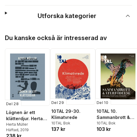
Utforska kategorier
Hoppa över listan
Du kanske också är intresserad av
Del 29
Del 10
Del 28
10TAL 29-30.
10TAL 10.
Lögnen är ett
Klimatvrede
Sammanbrott &
klätterdjur. Herta
10TAL Bok
Återfödelse
10TAL Bok
Müllers collage
Herta Müller
137 kr
103 kr
Häftad
, 2019
238 kr