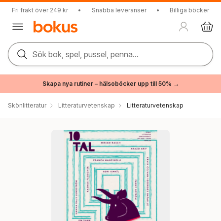
Fri frakt över 249 kr
•
Snabba leveranser
•
Billiga böcker
Sök bok, spel, pussel, penna...
Skapa nya rutiner – hälsoböcker upp till 50% →
Skönlitteratur
Litteraturvetenskap
Litteraturvetenskap