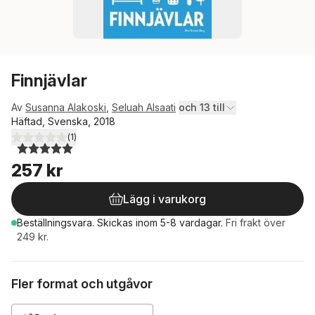
Finnjävlar
Av
Susanna Alakoski
,
Seluah Alsaati
och 13 till
Häftad, Svenska, 2018
(
1
)
5,0
utav 5 stjärnor. Totalt antal röster:
257 kr
Lägg i varukorg
Beställningsvara.
Skickas
inom 5-8 vardagar
.
Fri frakt över
249 kr.
Fler format och utgåvor