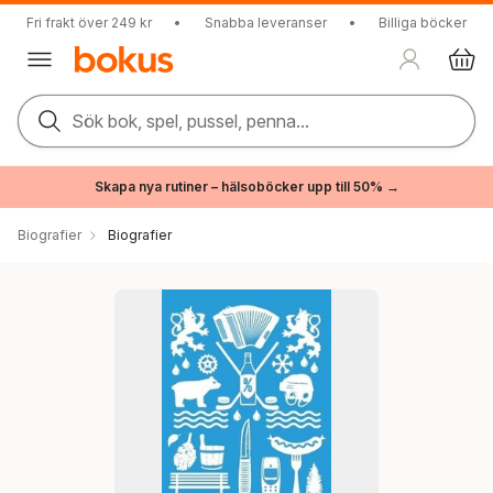
Fri frakt över 249 kr
•
Snabba leveranser
•
Billiga böcker
Sök bok, spel, pussel, penna...
Skapa nya rutiner – hälsoböcker upp till 50% →
Biografier
Biografier