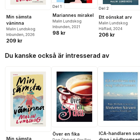
Del 1
Del 2
Mariannes mirakel
Min sämsta
Ett oönskat arv
Malin Lundskog
väninna
Malin Lundskog
Inbunden
, 2021
Häftad
, 2024
Malin Lundskog
98 kr
206 kr
Inbunden
, 2026
209 kr
Hoppa över listan
Du kanske också är intresserad av
ICA-handlaren so
Över en fika
Min sämsta
drog i nödbromse
Dag Öhrlund
,
Per Berg
,