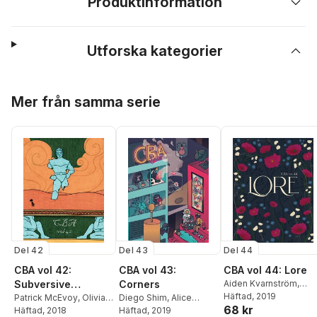
Produktinformation
Utforska kategorier
Hoppa över listan
Mer från samma serie
Del 42
Del 43
Del 44
CBA vol 42:
CBA vol 43:
CBA vol 44: Lore
Subversive
Corners
Aiden Kvarnström
,
Mattis Telin
Häftad
, 2019
,
Kalk
Superhero Stories
Patrick McEvoy
,
Olivia
Diego Shim
,
Alice
68 kr
Comics
,
Mattias Elftor
Pelaez
Häftad
, 2018
,
Martin Böer
,
Monvaillier
Häftad
, 2019
,
Pablo Gil
,