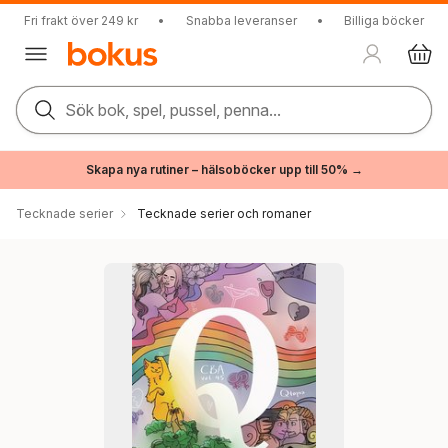
Fri frakt över 249 kr
•
Snabba leveranser
•
Billiga böcker
Sök bok, spel, pussel, penna...
Skapa nya rutiner – hälsoböcker upp till 50% →
Tecknade serier
Tecknade serier och romaner