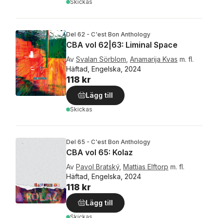
Skickas
Del 62 - C'est Bon Anthology
CBA vol 62|63: Liminal Space
Av
Svalan Sörblom
,
Anamarija Kvas
m. fl.
Häftad, Engelska, 2024
118 kr
Lägg till
Skickas
Del 65 - C'est Bon Anthology
CBA vol 65: Kolaz
Av
Pavol Bratský
,
Mattias Elftorp
m. fl.
Häftad, Engelska, 2024
118 kr
Lägg till
Skickas