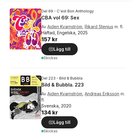
Del 69 - C'est Bon Anthology
CBA vol 69: Sex
Av
Aiden Kvarnström
,
Rikard Stenius
m. fl.
Häftad, Engelska, 2025
157 kr
Lägg till
Skickas
Del 223 - Bild & Bubbla
Bild & Bubbla. 223
Av
Aiden Kvarnström
,
Andreas Eriksson
m.
fl.
Svenska, 2020
134 kr
Lägg till
Skickas