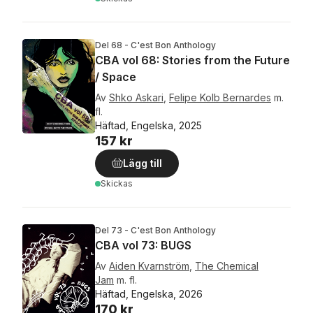
Del 68 - C'est Bon Anthology
CBA vol 68: Stories from the Future
/ Space
Av
Shko Askari
,
Felipe Kolb Bernardes
m.
fl.
Häftad, Engelska, 2025
157 kr
Lägg till
Skickas
Del 73 - C'est Bon Anthology
CBA vol 73: BUGS
Av
Aiden Kvarnström
,
The Chemical
Jam
m. fl.
Häftad, Engelska, 2026
170 kr