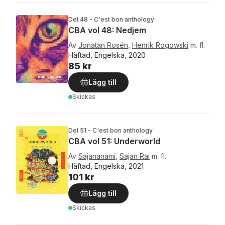
Del 48 - C'est bon anthology
CBA vol 48: Nedjem
Av
Jonatan Rosén
,
Henrik Rogowski
m. fl.
Häftad, Engelska, 2020
85 kr
Lägg till
Skickas
Del 51 - C'est bon anthology
CBA vol 51: Underworld
Av
Sajananami
,
Sajan Rai
m. fl.
Häftad, Engelska, 2021
101 kr
Lägg till
Skickas