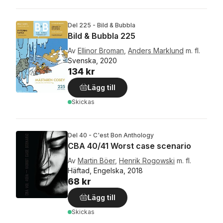
Del 225 - Bild & Bubbla
Bild & Bubbla 225
Av
Ellinor Broman
,
Anders Marklund
m. fl.
Svenska, 2020
134 kr
Lägg till
Skickas
Del 40 - C'est Bon Anthology
CBA 40/41 Worst case scenario
Av
Martin Böer
,
Henrik Rogowski
m. fl.
Häftad, Engelska, 2018
68 kr
Lägg till
Skickas