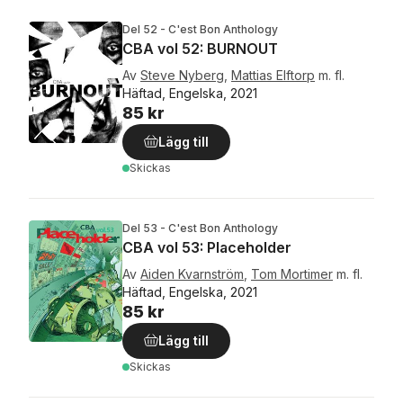
Del 52 - C'est Bon Anthology
CBA vol 52: BURNOUT
Av
Steve Nyberg
,
Mattias Elftorp
m. fl.
Häftad, Engelska, 2021
85 kr
Lägg till
Skickas
Del 53 - C'est Bon Anthology
CBA vol 53: Placeholder
Av
Aiden Kvarnström
,
Tom Mortimer
m. fl.
Häftad, Engelska, 2021
85 kr
Lägg till
Skickas