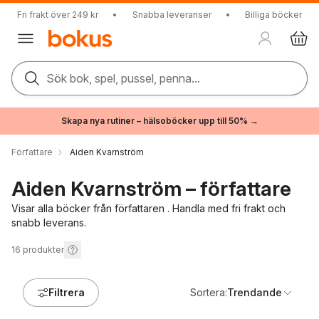
Fri frakt över 249 kr
•
Snabba leveranser
•
Billiga böcker
Sök bok, spel, pussel, penna...
Skapa nya rutiner – hälsoböcker upp till 50% →
Författare
Aiden Kvarnström
Aiden Kvarnström – författare
Visar alla böcker från författaren . Handla med fri frakt och
snabb leverans.
16
produkter
Filtrera
Sortera:
Trendande