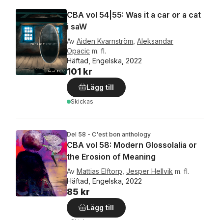
CBA vol 54|55: Was it a car or a cat
i saW
Av
Aiden Kvarnström
,
Aleksandar
Opacic
m. fl.
Häftad, Engelska, 2022
101 kr
Lägg till
Skickas
Del 58 - C'est bon anthology
CBA vol 58: Modern Glossolalia or
the Erosion of Meaning
Av
Mattias Elftorp
,
Jesper Hellvik
m. fl.
Häftad, Engelska, 2022
85 kr
Lägg till