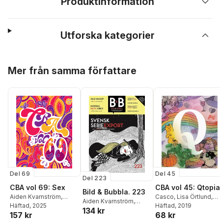
Produktinformation
Utforska kategorier
Hoppa över listan
Mer från samma författare
Del 69
Del 45
Del 223
CBA vol 69: Sex
CBA vol 45: Qtopia
Bild & Bubbla. 223
Aiden Kvarnström
,
Casco
,
Lisa Örtlund
,
Aiden Kvarnström
,
Rikard Stenius
Häftad
, 2025
,
Sandra
Ylva Oknelid
Häftad
, 2019
,
Ivana
134 kr
Andreas Eriksson
,
157 kr
68 kr
“Sam” Mattsson-
Geček
,
Korina Hunjak
,
Stefan Petrini
,
Olivia