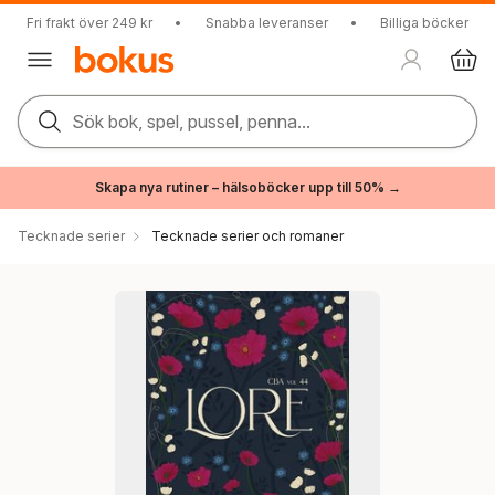
Fri frakt över 249 kr
•
Snabba leveranser
•
Billiga böcker
Sök bok, spel, pussel, penna...
Skapa nya rutiner – hälsoböcker upp till 50% →
Tecknade serier
Tecknade serier och romaner