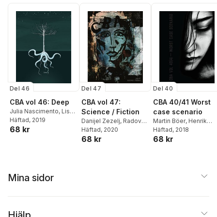
Mattias Elftorp
Claudia Torán
,
pablo_diablo_69
,
Gonzalo de las Heras
,
Insulyna
Del 46
Del 47
Del 40
CBA vol 46: Deep
CBA vol 47:
CBA 40/41 Worst
Julia Nascimento
,
Lisa
Science / Fiction
case scenario
Örtlund
Häftad
, 2019
,
Sofia Ciente
,
Danijel Zezelj
,
Radovan
Martin Böer
,
Henrik
68 kr
Mikko Jylhä
,
Ivana
Popovic
Häftad
, 2020
,
Korina Hunjak
,
Rogowski
Häftad
, 2018
,
Oskar
Filipović
,
Mattias
68 kr
68 kr
Ivana Filipovic
,
Avi
Aspman
,
Katharina
Elftorp
,
Sajan Rai
,
Heikkinen
,
Francisco
Vittenlind
,
Stef Gaines
Francisco Sousa Lobo
,
Sousa Lobo
,
Oskar
Aiden Kvarnström
,
Lin
Maria Stoian
,
Mattis
Aspman
,
Kinga Dukaj
,
Lefevre
,
Nicolas Kriza
Telin
Mattias Elftorp
António José Lopes
,
Mina sidor
Anna Krztoń
,
Manuel
Rodriguez
,
Leviathan
,
Mattias Elftorp
,
Madha
Nair
,
Vladimir Palibrk
,
Hjälp
Raquel Lozano
,
Merim