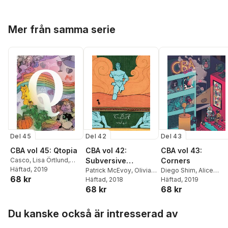
Robertsdotter
,
Gordy
Aiden Kvarnström
,
Skoglund
,
Martina
Chaffey
,
Malin Biller
,
Saskia Gullstrand
,
Strolz
,
Yvette
Hoppa över listan
Sindre Lo
,
Thea
,
Henrik Rogowski
,
Gustafsson
Mer från samma serie
Predrag Stamenković
,
Adrian Malmgren
Mattias Elftorp
,
Josef
Norén
,
Kye Cooks
Del 45
Del 42
Del 43
CBA vol 45: Qtopia
CBA vol 42:
CBA vol 43:
Casco
,
Lisa Örtlund
,
Subversive
Corners
Ylva Oknelid
Häftad
, 2019
,
Ivana
Superhero Stories
Patrick McEvoy
,
Olivia
Diego Shim
,
Alice
68 kr
Geček
,
Korina Hunjak
,
Pelaez
Häftad
, 2018
,
Martin Böer
,
Monvaillier
Häftad
, 2019
,
Pablo Gil
,
Aiden Kvarnström
,
68 kr
68 kr
Mattis Telin
,
Manuel
Alva Nylander
,
Margo
,
Saskia Gullstrand
,
Rodriguez
,
Lisa Örtlund
,
Bori Tompa
,
Laura
Hoppa över listan
Henrik Rogowski
,
Henrik Rogowski
,
Endy
,
Rui Moura
,
Adriá
Du kanske också är intresserad av
Adrian Malmgren
Svalan Sörblom
,
A. Astorgano
,
Vibi
Jonatan Westerman
,
LeFleu
,
Viti Sanchez
,