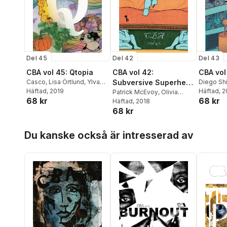
Del 45
Del 42
Del 43
CBA vol 45: Qtopia
CBA vol 42:
CBA vol
Casco
,
Lisa Örtlund
,
Ylva
Subversive Superhero
Diego Sh
Oknelid
Häftad
, 2019
,
Ivana Geček
,
Monvailli
Häftad
, 
Stories
Patrick McEvoy
,
Olivia
68 kr
68 kr
Korina Hunjak
,
Aiden
Nylander
Pelaez
Häftad
, 2018
,
Martin Böer
,
Mattis
Kvarnström
,
Saskia
Tompa
,
L
68 kr
Telin
,
Manuel Rodriguez
,
Gullstrand
,
Henrik
Moura
,
Ad
Lisa Örtlund
,
Henrik
Hoppa över listan
Rogowski
,
Adrian
Vibi LeFl
Rogowski
,
Svalan Sörblom
,
Du kanske också är intresserad av
Malmgren
Claudia 
Jonatan Westerman
,
pablo_di
Mattias Elftorp
de las He