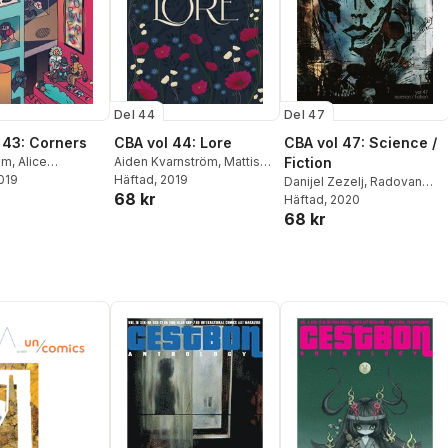
Del 44
Del 47
 43: Corners
CBA vol 44: Lore
CBA vol 47: Science /
im
,
Alice
Aiden Kvarnström
,
Mattis
Fiction
er
2019
,
Pablo Gil
,
Alva
Telin
Häftad
,
Kalk Comics
, 2019
,
Mattias
Danijel Zezelj
,
Radovan
68 kr
,
Margo
,
Bori
Elftorp
,
Martin Böer
,
Max
Popovic
Häftad
, 2020
,
Korina Hunjak
,
aura Endy
,
Rui
Björkman
,
Mikko Jylhä
,
68 kr
Ivana Filipovic
,
Avi
rián A. Astorgano
,
Emily Ryan
,
Ivana Filipovic
,
Heikkinen
,
Francisco Sousa
eu
,
Viti Sanchez
,
Henrik Rogowski
Lobo
,
Oskar Aspman
,
Kinga
Torán
,
Dukaj
,
Mattias Elftorp
ablo_69
,
Gonzalo
ras
,
Insulyna