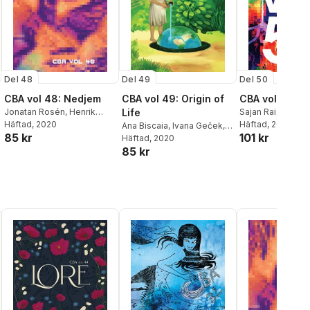
Del 48
Del 49
Del 50
CBA vol 48: Nedjem
CBA vol 49: Origin of
CBA vol 50
Jonatan Rosén
,
Henrik
Life
Sajan Rai
,
Gonzal
Rogowski
Häftad
, 2020
,
Aiden
Heras
Häftad
,
, 2021
Allan Hav
Ana Biscaia
,
Ivana Geček
,
85 kr
101 kr
Kvarnström
,
Filip Kelava
,
Mattias Elftorp
,
S
Mattias Elftorp
Häftad
, 2020
,
Ivana
Alexandra Duma-Dancai
,
Johansson
,
Carol
85 kr
Filipović
,
Henrik Rogowski
,
Ivana Filipović
,
Helena
Ulvros
,
Leviathan
Leviathan
,
Lisa Örtlund
Menanda
,
Ivana Armanini
,
Petrini
,
Henrik R
Joel Gordon
,
Mattias
Elftorp