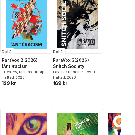
Del 2
Del 3
ParaVox 2(2026)
ParaVox 3(2026)
(Anti)racism
Snitch Society
Eli Valley
,
Mattias Elftorp
,
Layal Safieddine
,
Josef
Jorge Varas
Häftad
, 2026
,
Josef Norén
,
Norén
Häftad
,
, 2026
Julia Nascimento
,
129 kr
169 kr
Julia Nascimento
,
Felipe
Mattias Elftorp
,
Shko
Kolb Bernardes
,
Shko
Askari
,
Patricia Lorenzoni
,
Askari
,
Layal Safieddine
,
Kinga Dukaj
,
Darren Cullen
,
Khalid Albaih
,
Amr Abbas
,
Gianluca Costantini
,
Allan
Natalia Medina
,
Anna
Eido
Remmer
,
Gianluca
Costantini