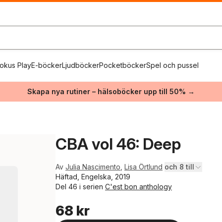
okus Play
E-böcker
Ljudböcker
Pocketböcker
Spel och pussel
Skapa nya rutiner – hälsoböcker upp till 50% →
CBA vol 46: Deep
Av
Julia Nascimento
,
Lisa Örtlund
och 8 till
Häftad, Engelska, 2019
Del 46 i serien
C'est bon anthology
68 kr