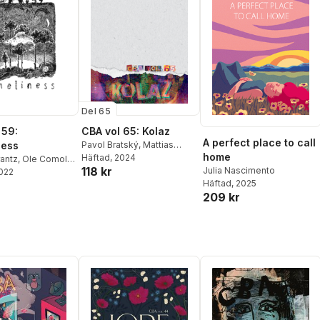
Del 65
 59:
CBA vol 65: Kolaz
A perfect place to call
ness
Pavol Bratský
,
Mattias
home
Elftorp
Häftad
,
, 2024
Tom Mortimer
,
rantz
,
Ole Comoll
,
118 kr
Damir Stojnić von Ktonsky
,
Julia Nascimento
scimento
2022
,
Korina
Susanne Johansson
,
Häftad
, 2025
nnaKarin Fridh
,
209 kr
Markus Samnell
,
Julia
 Driel
,
Solo & Oz
,
Nascimento
,
Adam Boman
,
gnusson
,
Manasee
Mette Norrie
,
Helena
i Musturi
,
Menanda
,
Aiden
a Kvas
,
Felipe Kolb
Kvarnström
,
Mileta
s
,
Ebba G. Ågren
,
Mijatović
,
Mårten Edman
,
trini
Miku Maria Gustavsson