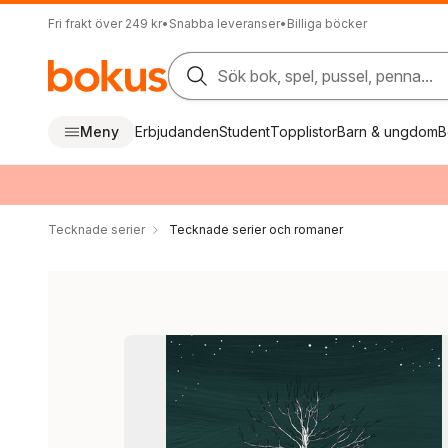
Fri frakt över 249 kr
•
Snabba leveranser
•
Billiga böcker
Sök bok, spel, pussel, penna...
Meny
Erbjudanden
Student
Topplistor
Barn & ungdom
B
Tecknade serier
Tecknade serier och romaner