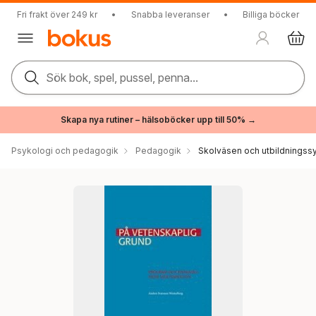
Fri frakt över 249 kr
•
Snabba leveranser
•
Billiga böcker
Sök bok, spel, pussel, penna...
Skapa nya rutiner – hälsoböcker upp till 50% →
Psykologi och pedagogik
Pedagogik
Skolväsen och utbildningss