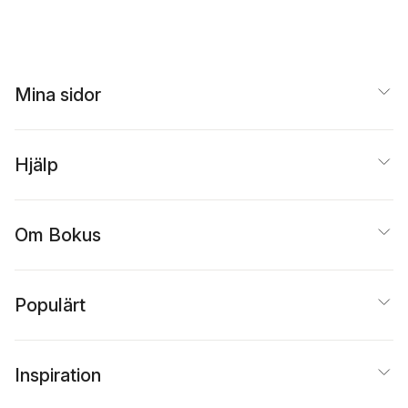
Erixon-Arreman
,
Catarina Lundqvist
,
Iris
Rosengren Larsson
,
Elisabeth Pettersson
,
Stina Westerlund
,
Mina sidor
Christina Wiklund
Hjälp
Om Bokus
Populärt
Inspiration