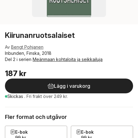
Kiirunanruotsalaiset
Av
Bengt Pohjanen
Inbunden, Finska, 2018
Del 2 i serien
Meänmaan kohtaloita ja seikkailuja
187 kr
Lägg i varukorg
Skickas
.
Fri frakt över 249 kr.
Fler format och utgåvor
E-bok
E-bok
99 kr
99 kr