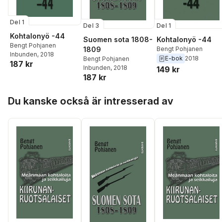
Del 1
Del 3
Del 1
Kohtalonyö -44
Suomen sota 1808-
Kohtalonyö -44
Bengt Pohjanen
1809
Bengt Pohjanen
Inbunden
, 2018
E-bok
2018
Bengt Pohjanen
187 kr
Inbunden
, 2018
149 kr
187 kr
Hoppa över listan
Du kanske också är intresserad av