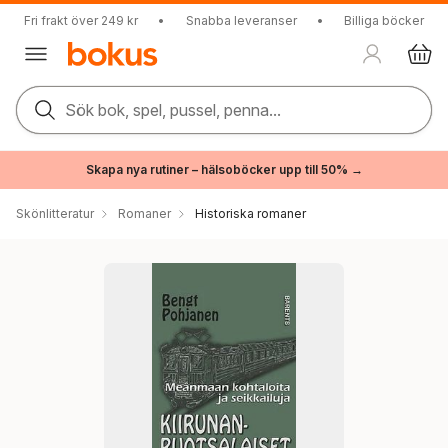
Fri frakt över 249 kr
•
Snabba leveranser
•
Billiga böcker
Sök bok, spel, pussel, penna...
Skapa nya rutiner – hälsoböcker upp till 50% →
Skönlitteratur
Romaner
Historiska romaner