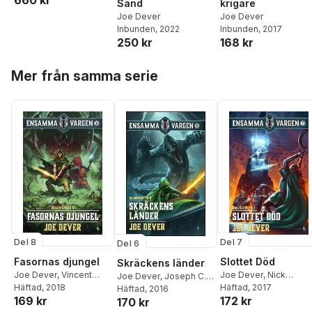
660 kr
Sand
krigare
Joe Dever
Joe Dever
Inbunden
, 2022
Inbunden
, 2017
250 kr
168 kr
Hoppa över listan
Mer från samma serie
Del 8
Del 7
Del 6
Fasornas djungel
Slottet Död
Skräckens länder
Joe Dever
,
Vincent
Joe Dever
,
Nick
Joe Dever
,
Joseph C.
Lazzari
Häftad
, 2018
Robinson
Häftad
, 2017
Williams
Häftad
, 2016
169 kr
172 kr
170 kr