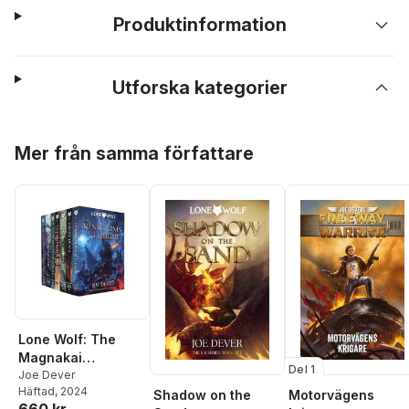
Produktinformation
Utforska kategorier
Hoppa över listan
Mer från samma författare
Lone Wolf: The
Magnakai
Del 1
Collection
Joe Dever
Häftad
, 2024
Shadow on the
Motorvägens