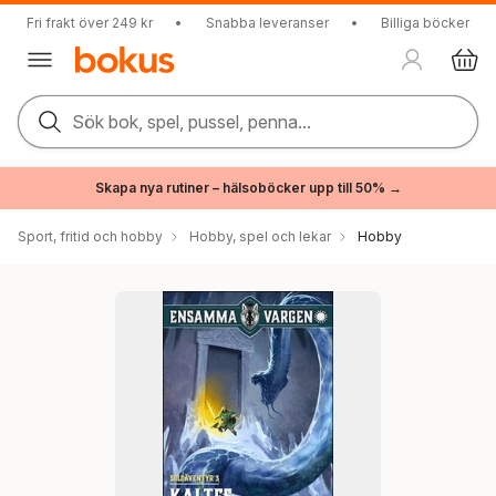
Fri frakt över 249 kr
•
Snabba leveranser
•
Billiga böcker
Sök bok, spel, pussel, penna...
Skapa nya rutiner – hälsoböcker upp till 50% →
Sport, fritid och hobby
Hobby, spel och lekar
Hobby