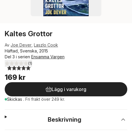
Kaltes Grottor
Av
Joe Dever
,
Laszlo Cook
Häftad, Svenska, 2015
Del 3 i serien
Ensamma Vargen
(
1
)
5,0
utav 5 stjärnor. Totalt antal röster:
169 kr
Lägg i varukorg
Skickas
.
Fri frakt över 249 kr.
Beskrivning