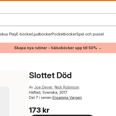
okus Play
E-böcker
Ljudböcker
Pocketböcker
Spel och pussel
Skapa nya rutiner – hälsoböcker upp till 50% →
Slottet Död
Av
Joe Dever
,
Nick Robinson
Häftad, Svenska, 2017
Del 7 i serien
Ensamma Vargen
173 kr