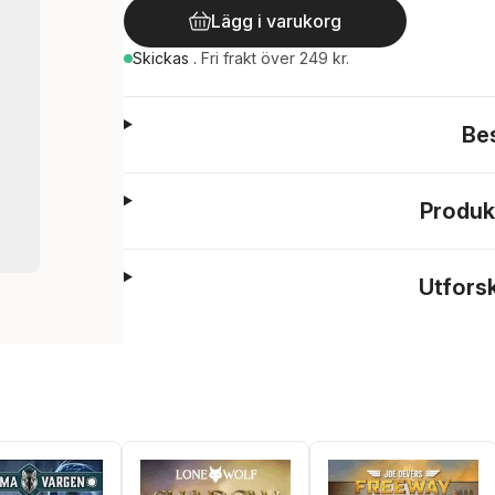
Lägg i varukorg
Skickas
.
Fri frakt över 249 kr.
Be
Produk
Utfors