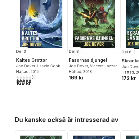
Del 3
Del 8
Del 6
Kaltes Grottor
Fasornas djungel
Skräcke
Joe Dever
,
Laszlo Cook
Joe Dever
,
Vincent Lazzari
Joe Deve
Häftad
, 2015
Häftad
, 2018
Williams
Häftad
, 
169 kr
(
1
)
172 kr
5,0
utav 5 stjärnor. Totalt antal röster:
169 kr
Hoppa över listan
Du kanske också är intresserad av