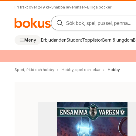
Fri frakt över 249 kr
•
Snabba leveranser
•
Billiga böcker
Sök bok, spel, pussel, penna...
Meny
Erbjudanden
Student
Topplistor
Barn & ungdom
B
Sport, fritid och hobby
Hobby, spel och lekar
Hobby