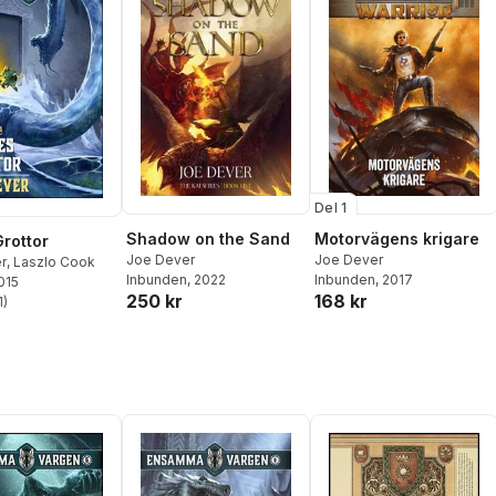
Del 1
Shadow on the Sand
Motorvägens krigare
Grottor
Joe Dever
Joe Dever
r
,
Laszlo Cook
Inbunden
, 2022
Inbunden
, 2017
2015
250 kr
168 kr
1
)
stjärnor. Totalt antal röster: