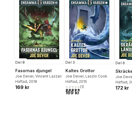
Del 8
Del 3
Del 6
Fasornas djungel
Kaltes Grottor
Skräcke
Joe Dever
,
Vincent Lazzari
Joe Dever
,
Laszlo Cook
Joe Deve
Häftad
, 2018
Häftad
, 2015
Williams
Häftad
, 
169 kr
(
1
)
172 kr
5,0
utav 5 stjärnor. Totalt antal röster:
169 kr