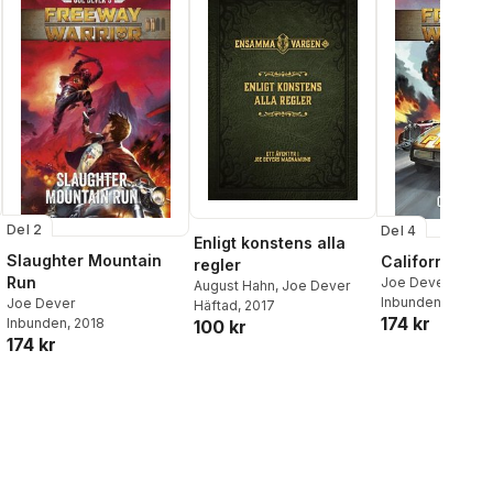
Del 2
Del 4
Enligt konstens alla
Slaughter Mountain
California C
regler
Run
Joe Dever
August Hahn
,
Joe Dever
Inbunden
, 2021
Joe Dever
Häftad
, 2017
174 kr
Inbunden
, 2018
100 kr
174 kr