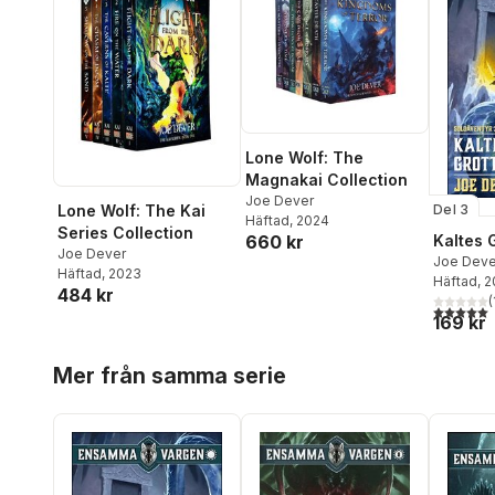
Lone Wolf: The
Magnakai Collection
Joe Dever
Lone Wolf: The Kai
Del 3
Häftad
, 2024
Series Collection
660 kr
Kaltes 
Joe Dever
Joe Deve
Häftad
, 2023
Häftad
, 
484 kr
(
5,0
utav 5 
169 kr
Hoppa över listan
Mer från samma serie