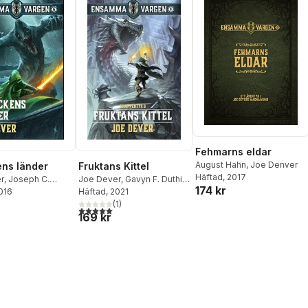
Fehmarns eldar
August Hahn
,
Joe Denver
ns länder
Fruktans Kittel
Häftad
, 2017
r
,
Joseph C.
Joe Dever
,
Gavyn F. Duthie
,
174 kr
2016
Andreas S. Andreou
Häftad
, 2021
(
1
)
5,0
utav 5 stjärnor. Totalt antal röster:
169 kr