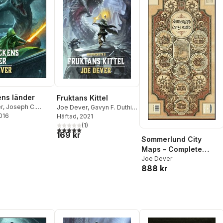
ns länder
Fruktans Kittel
r
,
Joseph C.
Joe Dever
,
Gavyn F. Duthie
,
2016
Andreas S. Andreou
Häftad
, 2021
(
1
)
5,0
utav 5 stjärnor. Totalt antal röster:
169 kr
Sommerlund City
Maps - Complete
Collection
Joe Dever
888 kr