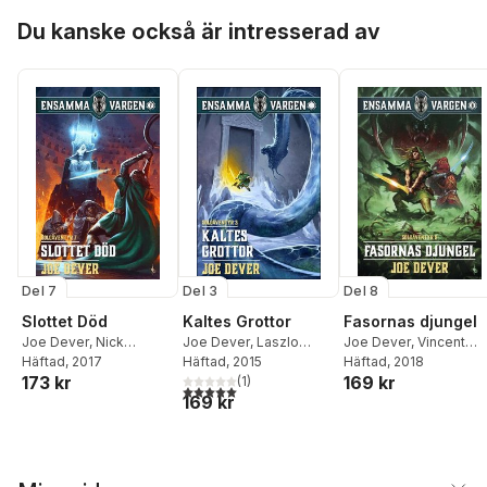
Hoppa över listan
Du kanske också är intresserad av
Del 7
Del 3
Del 8
Slottet Död
Kaltes Grottor
Fasornas djungel
Joe Dever
,
Nick
Joe Dever
,
Laszlo
Joe Dever
,
Vincent
Robinson
Häftad
, 2017
Cook
Häftad
, 2015
Lazzari
Häftad
, 2018
173 kr
169 kr
(
1
)
5,0
utav 5 stjärnor. Totalt antal röster:
169 kr