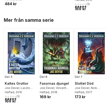
484 kr
(
1
)
5,0
utav 5 stjärnor. Tota
169 kr
Hoppa över listan
Mer från samma serie
Del 3
Del 8
Del 7
Kaltes Grottor
Fasornas djungel
Slottet Död
Joe Dever
,
Laszlo
Joe Dever
,
Vincent
Joe Dever
,
Nick
Cook
Häftad
, 2015
Lazzari
Häftad
, 2018
Robinson
Häftad
, 2017
169 kr
173 kr
(
1
)
5,0
utav 5 stjärnor. Totalt antal röster:
169 kr