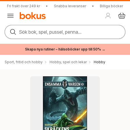
Fri frakt över 249 kr
•
Snabba leveranser
•
Billiga böcker
Sök bok, spel, pussel, penna...
Skapa nya rutiner – hälsoböcker upp till 50% →
Sport, fritid och hobby
Hobby, spel och lekar
Hobby