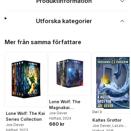
Produktinformation
Utforska kategorier
Hoppa över listan
Mer från samma författare
Lone Wolf: The
Magnakai
Del 3
Collection
Joe Dever
Lone Wolf: The Kai
Häftad
, 2024
Series Collection
Kaltes Grottor
660 kr
Joe Dever
Joe Dever
,
Laszlo
Häftad
, 2023
Cook
Häftad
, 2015