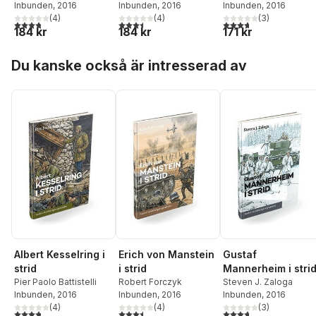
Inbunden
, 2016
Inbunden
, 2016
Inbunden
, 2016
(
4
)
(
4
)
(
3
)
3,8
utav 5 stjärnor. Totalt antal röster:
3,5
utav 5 stjärnor. Totalt antal röster:
3,7
utav 5 stjärnor. Tota
184 kr
184 kr
171 kr
Hoppa över listan
Du kanske också är intresserad av
Albert Kesselring i
Erich von Manstein
Gustaf
strid
i strid
Mannerheim i stri
Pier Paolo Battistelli
Robert Forczyk
Steven J. Zaloga
Inbunden
, 2016
Inbunden
, 2016
Inbunden
, 2016
(
4
)
(
4
)
(
3
)
3,8
utav 5 stjärnor. Totalt antal röster:
3,5
utav 5 stjärnor. Totalt antal röster:
3,7
utav 5 stjärnor. Tota