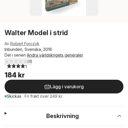
Walter Model i strid
Av
Robert Forczyk
Inbunden, Svenska, 2016
Del i serien
Andra världskrigets generaler
(
3
)
4,3
utav 5 stjärnor. Totalt antal röster:
184 kr
Lägg i varukorg
Skickas
.
Fri frakt över 249 kr.
Beskrivning