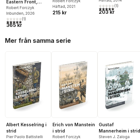
Häftad
, 2014
Robert Forczyk
Eastern Front,
(
1
)
Häftad
, 2021
1941–45
Robert Forczyk
5,0
utav 5 stjärnor. Tota
203 kr
215 kr
Inbunden
, 2026
(
1
)
5,0
utav 5 stjärnor. Totalt antal röster:
365 kr
Hoppa över listan
Mer från samma serie
Albert Kesselring i
Erich von Manstein
Gustaf
strid
i strid
Mannerheim i stri
Pier Paolo Battistelli
Robert Forczyk
Steven J. Zaloga