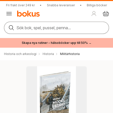
Fri frakt över 249 kr
•
Snabba leveranser
•
Billiga böcker
Sök bok, spel, pussel, penna...
Skapa nya rutiner – hälsoböcker upp till 50% →
Historia och arkeologi
Historia
Militärhistoria