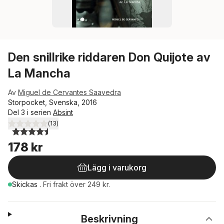
Den snillrike riddaren Don Quijote av
La Mancha
Av
Miguel de Cervantes Saavedra
Storpocket, Svenska, 2016
Del 3 i serien
Absint
(
13
)
4,5
utav 5 stjärnor. Totalt antal röster:
178 kr
Lägg i varukorg
Skickas
.
Fri frakt över 249 kr.
Beskrivning