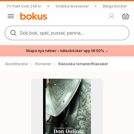
Fri frakt över 249 kr
•
Snabba leveranser
•
Billiga böcker
Sök bok, spel, pussel, penna...
Skapa nya rutiner – hälsoböcker upp till 50% →
Skönlitteratur
Romaner
Klassiska romaner/Klassiker