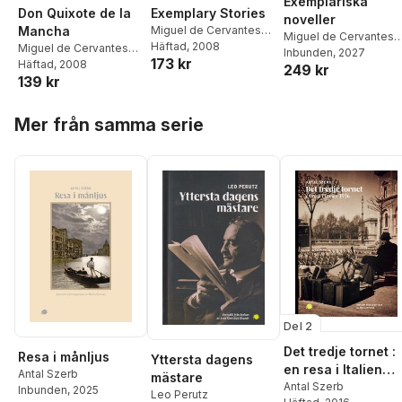
Exemplariska
Don Quixote de la
Exemplary Stories
noveller
Mancha
Miguel de Cervantes
Miguel de Cervantes
Saavedra
Häftad
, 2008
Miguel de Cervantes
Saavedra
Inbunden
, 2027
173 kr
Saavedra
Häftad
, 2008
,
E. C. Riley
249 kr
139 kr
Hoppa över listan
Mer från samma serie
Del 2
Det tredje tornet :
Resa i månljus
Yttersta dagens
en resa i Italien
Antal Szerb
mästare
1936
Antal Szerb
Inbunden
, 2025
Leo Perutz