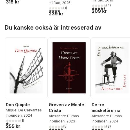
Häftad
, 2016
318 kr
Häftad
, 2025
(
4
)
4,5
utav 5 stjärnor. Tota
(
1
)
4,0
utav 5 stjärnor. Totalt antal röster:
209 kr
239 kr
Hoppa över listan
Du kanske också är intresserad av
Don Quijote
Greven av Monte
De tre
Miguel De Cervantes
Cristo
musketörerna
Inbunden
, 2024
Alexandre Dumas
Alexandre Dumas
(
1
)
Inbunden
, 2023
Inbunden
, 2024
1,0
utav 5 stjärnor. Totalt antal röster:
255 kr
(
5
)
(
3
)
4,8
utav 5 stjärnor. Totalt antal röster:
4,0
utav 5 stjärnor. Tota