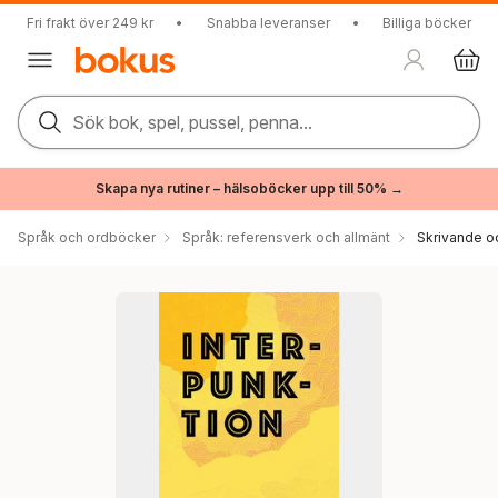
Fri frakt över 249 kr
•
Snabba leveranser
•
Billiga böcker
Sök bok, spel, pussel, penna...
Skapa nya rutiner – hälsoböcker upp till 50% →
Språk och ordböcker
Språk: referensverk och allmänt
Skrivande o