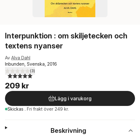
Interpunktion : om skiljetecken och
textens nyanser
Av
Alva Dahl
Inbunden, Svenska, 2016
(
3
)
5,0
utav 5 stjärnor. Totalt antal röster:
209 kr
Lägg i varukorg
Skickas
.
Fri frakt över 249 kr.
Beskrivning