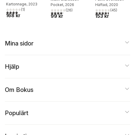
Kartonnage
, 2023
Pocket
, 2026
Häftad
, 2020
gåtfulla fisk
(
1
)
(
26
)
(
45
)
4,0
utav 5 stjärnor. Totalt antal röster:
4,2
utav 5 stjärnor. Totalt antal röster:
4,5
utav 5 stjärnor. Tota
168 kr
99 kr
153 kr
Mina sidor
Hjälp
Om Bokus
Populärt