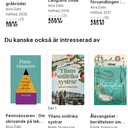
Längtans flöde
förvandlingen :
gråbröder
Alva Dahl
Gunnel Vallquists
Alva Dahl
Alva Dahl
Häftad
, 2019
Häftad
, 2021
liv och livshållning
Häftad
, 2025
(
7
)
(
5
)
4,6
utav 5 stjärnor. Totalt antal röster:
(
1
)
4,8
utav 5 stjärnor. Tota
209 kr
4,0
utav 5 stjärnor. Totalt antal röster:
245 kr
118 kr
Hoppa över listan
Du kanske också är intresserad av
Del 1
Pennvässaren : Om
Yllans snillrika
Ålevangeliet :
skrivande på lek
systrar
berättelsen om
och allvar
Alva Dahl
Malin Sturesson
världens mest
Patrik Svensson