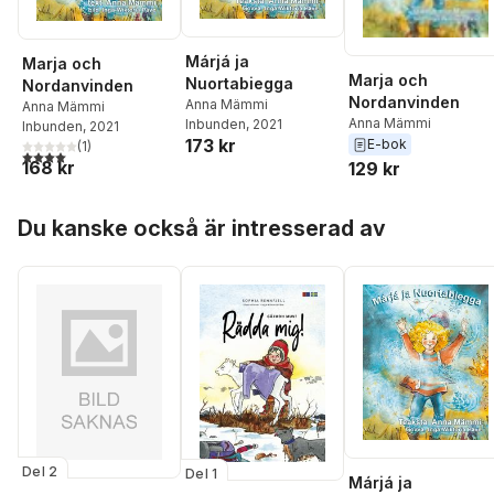
Márjá ja
Marja och
Marja och
Nuortabiegga
Nordanvinden
Nordanvinden
Anna Mämmi
Anna Mämmi
Anna Mämmi
Inbunden
, 2021
Inbunden
, 2021
173 kr
E-bok
(
1
)
4,0
utav 5 stjärnor. Totalt antal röster:
168 kr
129 kr
Hoppa över listan
Du kanske också är intresserad av
Del 2
Del 1
Márjá ja