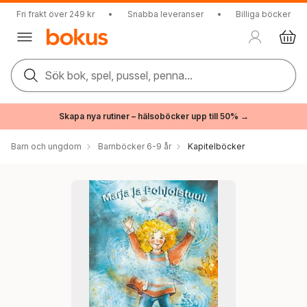
Fri frakt över 249 kr
•
Snabba leveranser
•
Billiga böcker
Sök bok, spel, pussel, penna...
Skapa nya rutiner – hälsoböcker upp till 50% →
Barn och ungdom
Barnböcker 6-9 år
Kapitelböcker