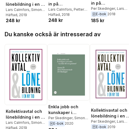
in på
in på
lönebildning i en ny
arbetsmarknaden
Per Skedinger
,
Lars
arbetsmarknaden?
Lars Calmfors
,
Petter
tid
Lars Calmfors
,
Simon
Calmfors
,
Petter
E-bok
2018
Danielsson
Häftad
, 2018
,
Simon Ek
,
Ek
Häftad
,
Ann-Sofie Kolm
, 2019
,
Per
Danielsson
,
Simon Ek
,
248 kr
Ann-Sofie Kolm
,
248 kr
185 kr
Skedinger
Ann-Sofie Kolm
,
Tuomas Pekkarinen
,
Tuomas Pekkarinen
Hoppa över listan
Per Skedinger
Du kanske också är intresserad av
Enkla jobb och
Kollektivavtal och
Kollektivavtal och
kunskaper i
lönebildning i en 
lönebildning i en ny
svenska - nycklar
Per Skedinger
,
Simon
tid
Per Skedinger
,
Lars
tid
Lars Calmfors
,
Simon
Ek
,
Mats Hammarstedt
E-bok
2020
till integration?
Calmfors
,
Simon Ek
,
E-bok
2019
Ek
Häftad
,
Ann-Sofie Kolm
, 2019
,
Per