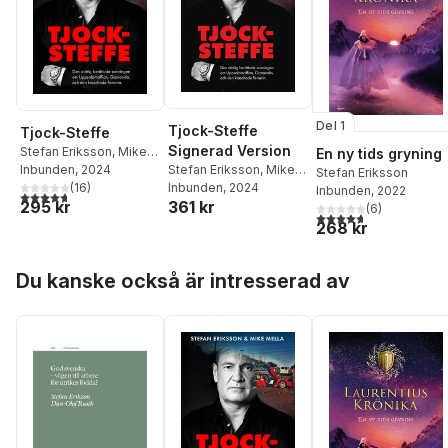
Del 1
Tjock-Steffe
Tjock-Steffe
Signerad Version
Stefan Eriksson
,
Mike
En ny tids gryning
Stefan Eriksson
,
Mike
Mella
Inbunden
, 2024
Stefan Eriksson
Mella
Inbunden
, 2024
(
16
)
Inbunden
, 2022
4,7
utav 5 stjärnor. Totalt antal röster:
361 kr
295 kr
(
6
)
4,7
utav 5 stjärnor. Tota
268 kr
Hoppa över listan
Du kanske också är intresserad av