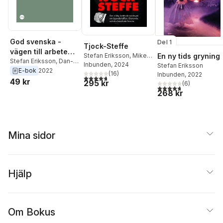
God svenska -
Del 1
Tjock-Steffe
vägen till arbete
Stefan Eriksson
,
Mike
En ny tids gryning
för utrikes födda?
Stefan Eriksson
,
Dan-
Mella
Inbunden
, 2024
Stefan Eriksson
Olof Rooth
E-bok
2022
(
16
)
Inbunden
, 2022
4,7
utav 5 stjärnor. Totalt antal röster:
49 kr
295 kr
(
6
)
4,7
utav 5 stjärnor. Tota
268 kr
Mina sidor
Hjälp
Om Bokus