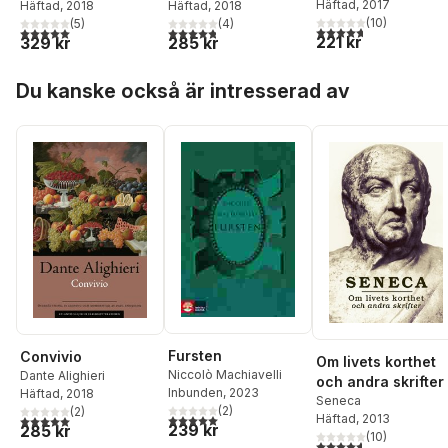
Häftad
, 2017
Häftad
, 2018
Häftad
, 2018
Ion ; Menexenos ;
Sofisten ;
(
10
)
(
5
)
(
4
)
Euthydemos ;
Statsmannen ;
4,7
utav 5 stjärnor. Tota
5,0
utav 5 stjärnor. Totalt antal röster:
4,8
utav 5 stjärnor. Totalt antal röster:
221 kr
329 kr
285 kr
Faidros ; Kratylos
Timaios ; Kritias ;
Filebos
Hoppa över listan
Du kanske också är intresserad av
Fursten
Convivio
Om livets korthet
Niccolò Machiavelli
Dante Alighieri
och andra skrifter
Inbunden
, 2023
Häftad
, 2018
Seneca
(
2
)
(
2
)
5,0
utav 5 stjärnor. Totalt antal röster:
Häftad
, 2013
5,0
utav 5 stjärnor. Totalt antal röster:
239 kr
285 kr
(
10
)
4,6
utav 5 stjärnor. Tota