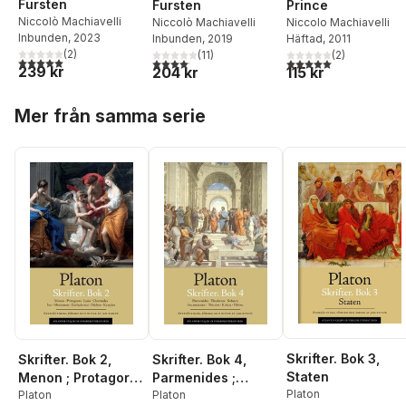
Fursten
Prince
Fursten
Niccolò Machiavelli
Niccolo Machiavelli
Niccolò Machiavelli
Inbunden
, 2023
Häftad
, 2011
Inbunden
, 2019
(
2
)
(
2
)
(
11
)
5,0
utav 5 stjärnor. Totalt antal röster:
5,0
utav 5 stjärnor. Tota
4,1
utav 5 stjärnor. Totalt antal röster:
239 kr
115 kr
204 kr
Hoppa över listan
Mer från samma serie
Skrifter. Bok 3,
Skrifter. Bok 2,
Skrifter. Bok 4,
Staten
Menon ; Protagoras
Parmenides ;
Platon
; Lysis ; Charmides ;
Platon
Theaitetos ;
Platon