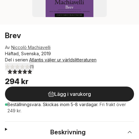
Brev
Av
Niccolò Machiavelli
Häftad, Svenska, 2019
Del i serien
Atlantis väljer ur världslitteraturen
(
1
)
5,0
utav 5 stjärnor. Totalt antal röster:
294 kr
Lägg i varukorg
Beställningsvara.
Skickas
inom 5-8 vardagar
.
Fri frakt över
249 kr.
Beskrivning