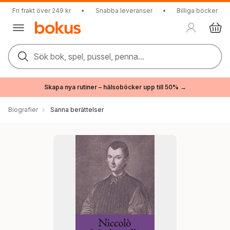
Fri frakt över 249 kr
•
Snabba leveranser
•
Billiga böcker
Sök bok, spel, pussel, penna...
Skapa nya rutiner – hälsoböcker upp till 50% →
Biografier
Sanna berättelser